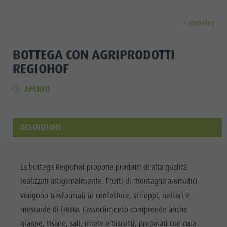
indietro
SCOPRI
ATTIVITÀ
PIANIFICA & PRENO
BOTTEGA CON AGRIPRODOTTI
REGIOHOF
Località
Escursioni
Come arrivare
Scopri
APERTO
Dolomiti UNESCO
Il Plan de Corones
Offerte
Attrazioni
Bici
Mobilità locale
DESCRIZIONE
Famiglia & Bambini
Arrampicare
Richiesta cataloghi
Cultura
Eventi
Altre attività estive
Contatto
Attrazioni
Cultura
Parapendio & Voli tandem
Webcam
La bottega Regiohof propone prodotti di alta qualità
Bar &
Attrazioni
Programmi di vacanza
Meteo
realizzati artigianalmente. Frutti di montagna aromatici
Ristoranti
vengono trasformati in confetture, sciroppi, nettari e
Bar & Ristoranti
Kronplatz Doctor Service
Cook the
mostarde di frutta. L’assortimento comprende anche
Cook the Mountain
LOCALITÀ
Mountain
grappe, tisane, sali, miele e biscotti, preparati con cura