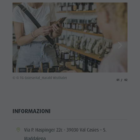
© © TG 
© © TG Gsiesertal_Harald Wisthaler
aria.slide_indicato
aria.slide_i
01
02
INFORMAZIONI
aria.location:
Via P. Haspinger 22c - 39030 Val Casies – S.
Maddalena