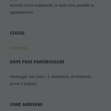
Shopping
secondo ricette tradizionali. Le visite sono possibili su
DOLOMITI
Shopping
Benessere
UNESCO
appuntamento.
Benessere
Parchi naturali
ATTRAZIONI
Parchi
La Val Pusteria
FAMIGLIA &
naturali
STATUS
BAMBINI
Alto Adige
La Val
Dolasilla Saga
EVENTI
Pusteria
Onlineshop
Eventi
Alto Adige
Guide A-Z
DOVE PUOI PARCHEGGIARE
Dolasilla
Saga
Parcheggio: Val Casies – S. Maddalena, direttamente
Eventi
presso il negozio.
Guide A-Z
COME ARRIVARE