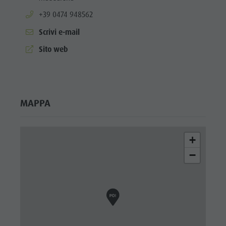
aria.phone:
+39 0474 948562
Scrivi e-mail
aria.website:
Sito web
MAPPA
+
−