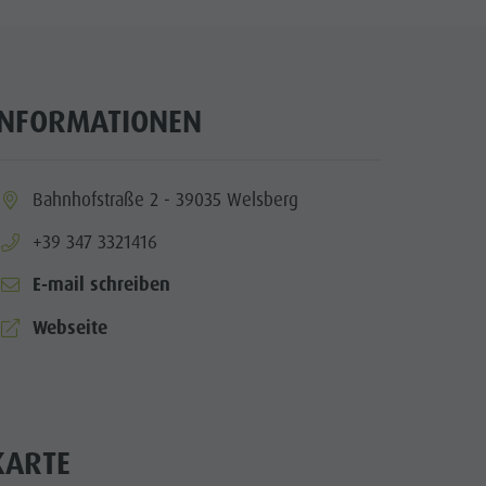
Wellness
Naturparks
Das Pustertal
INFORMATIONEN
Südtirol
Events
ia.location:
Bahnhofstraße 2 - 39035 Welsberg
Guide A-Z
aria.phone:
+39 347 3321416
E-mail schreiben
aria.website:
Webseite
KARTE