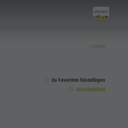
zurück
Entdecken
Kultur
Zu Favoriten hinzufügen
GESCHLOSSEN
Sehenswürdigkeiten
Bars & Restaurants
Cook the Mountain
Shopping