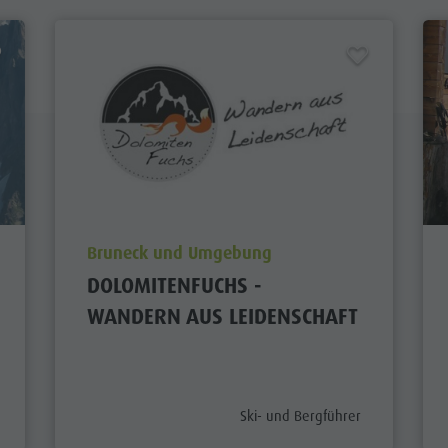
aria.poi_location_prefix
Bruneck und Umgebung
DOLOMITENFUCHS -
WANDERN AUS LEIDENSCHAFT
efix
aria.poi_category_prefix
Ski- und Bergführer