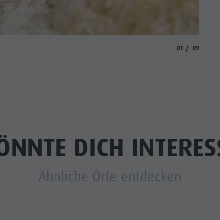
© Bergf
aria.slide_indi
aria.slide
01
09
ÖNNTE DICH INTERES
Ähnliche Orte entdecken