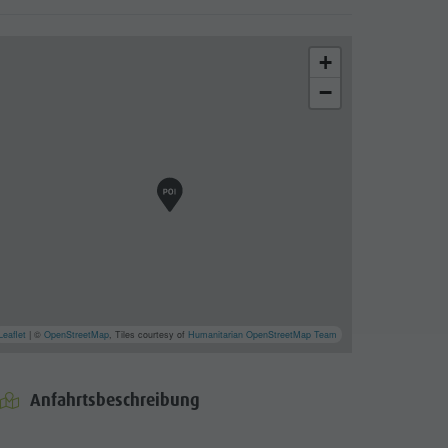
+
−
Leaflet
| ©
OpenStreetMap
, Tiles courtesy of
Humanitarian OpenStreetMap Team
Anfahrtsbeschreibung