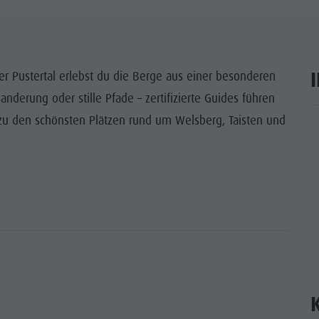
ITEN UNESCO
WÜRDIGKEITEN
r Pustertal erlebst du die Berge aus einer besonderen
LIE & KINDER
anderung oder stille Pfade – zertifizierte Guides führen
EVENTS
 zu den schönsten Plätzen rund um Welsberg, Taisten und
ar