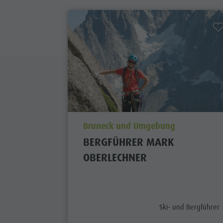
aria.poi_location_prefix
Bruneck und Umgebung
BERGFÜHRER MARK
OBERLECHNER
aria.poi_category_pr
Ski- und Bergführer