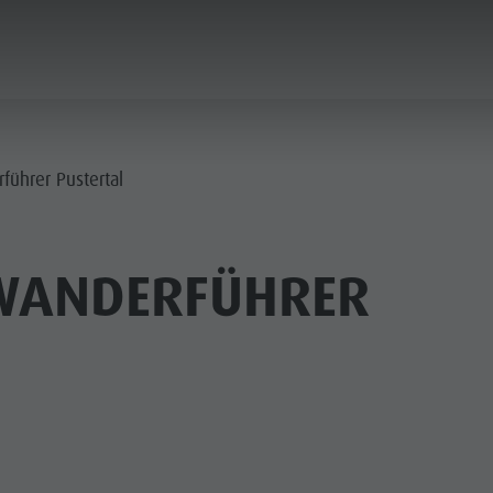
PLANEN & BUCHEN
DER KRONPLATZ
führer Pustertal
WANDERFÜHRER
RIENORTE