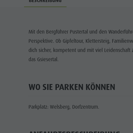
BESCHREIBUNG
Cook the Mountain
DOLOM
Shopping
SEHENS
Wellness
Mit den Bergführer Pustertal und den Wanderführe
FAMI
Perspektive. Ob Gipfeltour, Klettersteig, Familienw
Naturparks
dich sicher, kompetent und mit viel Leidenschaft
Das Pustertal
das Gsiesertal.
Südtirol
Events
WO SIE PARKEN KÖNNEN
Guide A-Z
Parkplatz: Welsberg, Dorfzentrum.