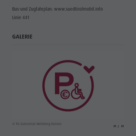
Bus-und Zugfahrplan: www.suedtirolmobil.info
Linie 441
GALERIE
© TG Gsiesertal-Welsberg-Taisten
aria.slide_indicato
aria.slide_i
01
01