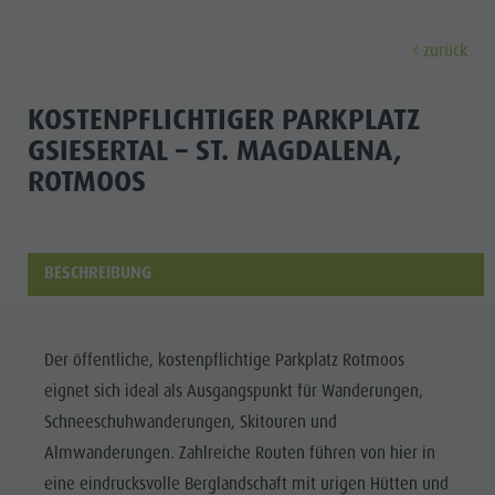
zurück
ENTDECKEN
AKTIVITÄTEN
PLANEN & 
KOSTENPFLICHTIGER PARKPLATZ
GSIESERTAL – ST. MAGDALENA,
Ferienorte
Wandern
Anreise
ROTMOOS
Entdec
Dolomiten UNESCO
Der Kronplatz
Angebote
Sehenswürdigkeiten
Radfahren
Mobilität vor Ort
BESCHREIBUNG
Familie & Kinder
Klettern
Katalogservice
Kultur
Events
Paragleiten & Tandemfliegen
Kontakt
Sehenswürdigkei
Kultur
Weitere Aktivitäten
Webcams
Der öffentliche, kostenpflichtige Parkplatz Rotmoos
Bars &
Sehenswürdigkeiten
Ferienprogramme
Wetter
eignet sich ideal als Ausgangspunkt für Wanderungen,
Restaurants
Schneeschuhwanderungen, Skitouren und
Bars & Restaurants
Kronplatz Doctor Service
Cook the
Almwanderungen. Zahlreiche Routen führen von hier in
Cook the Mountain
FERIENORTE
Mountain
eine eindrucksvolle Berglandschaft mit urigen Hütten und