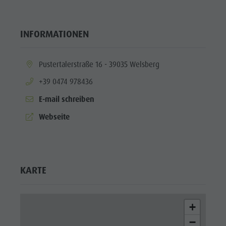
INFORMATIONEN
aria.location:
Pustertalerstraße 16 - 39035 Welsberg
aria.phone:
+39 0474 978436
E-mail schreiben
aria.website:
Webseite
KARTE
+
−