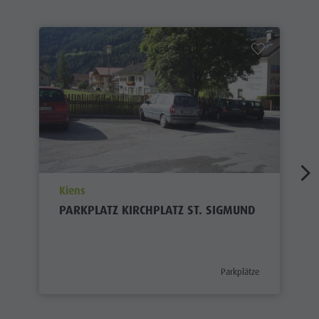
aria.poi_location_prefix
Kiens
PARKPLATZ KIRCHPLATZ ST. SIGMUND
aria.poi_category_prefix
Parkplätze