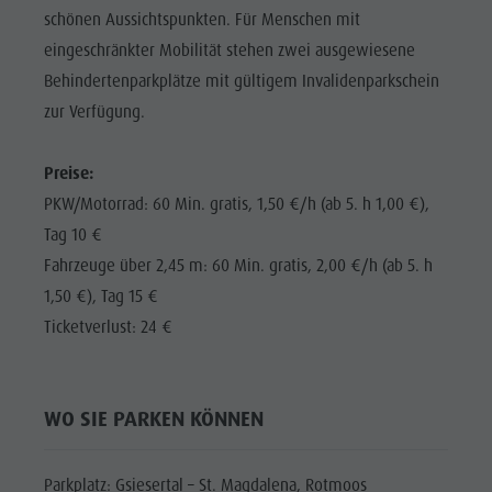
Shopping
schönen Aussichtspunkten. Für Menschen mit
DOLOMITEN
Shopping
Wellness
UNESCO
eingeschränkter Mobilität stehen zwei ausgewiesene
Wellness
Behindertenparkplätze mit gültigem Invalidenparkschein
Naturparks
SEHENSWÜRDIGKEITEN
Naturparks
zur Verfügung.
Das Pustertal
FAMILIE &
Das
KINDER
Südtirol
Preise:
Pustertal
Events
EVENTS
PKW/Motorrad: 60 Min. gratis, 1,50 €/h (ab 5. h 1,00 €),
Südtirol
Guide A-Z
Tag 10 €
Events
Fahrzeuge über 2,45 m: 60 Min. gratis, 2,00 €/h (ab 5. h
Guide A-Z
1,50 €), Tag 15 €
Ticketverlust: 24 €
WO SIE PARKEN KÖNNEN
Parkplatz: Gsiesertal – St. Magdalena, Rotmoos