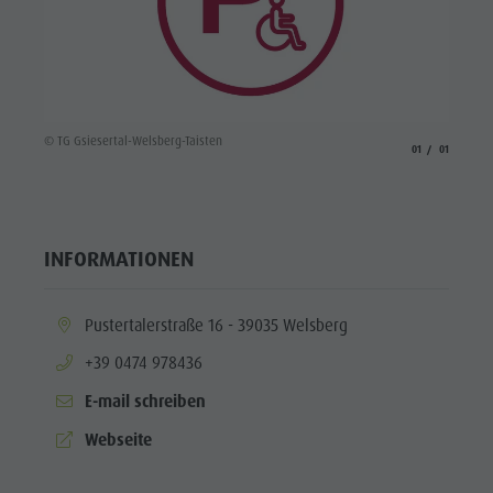
© TG Gsiesertal-Welsberg-Taisten
aria.slide_indicato
aria.slide_i
01
01
INFORMATIONEN
aria.location:
Pustertalerstraße 16 - 39035 Welsberg
aria.phone:
+39 0474 978436
E-mail schreiben
aria.website:
Webseite