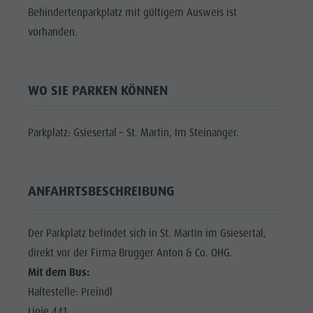
Shopping
Behindertenparkplatz mit gültigem Ausweis ist
DOLOMITEN
Shopping
Wellness
UNESCO
vorhanden.
Wellness
Naturparks
SEHENSWÜRDIGKEITEN
Naturparks
Das Pustertal
FAMILIE &
Das
WO SIE PARKEN KÖNNEN
KINDER
Südtirol
Pustertal
Events
EVENTS
Parkplatz: Gsiesertal – St. Martin, Im Steinanger.
Südtirol
Guide A-Z
Events
Guide A-Z
ANFAHRTSBESCHREIBUNG
Der Parkplatz befindet sich in St. Martin im Gsiesertal,
direkt vor der Firma Brugger Anton & Co. OHG.
Mit dem Bus:
Haltestelle: Preindl
Linie 441