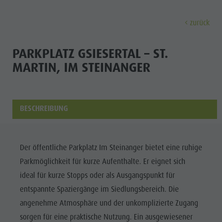
zurück
ENTDECKEN
AKTIVITÄTEN
PLANEN & 
PARKPLATZ GSIESERTAL – ST.
MARTIN, IM STEINANGER
Ferienorte
Wandern
Anreise
Entdec
Dolomiten UNESCO
Der Kronplatz
Angebote
Sehenswürdigkeiten
Radfahren
Mobilität vor Ort
BESCHREIBUNG
Familie & Kinder
Klettern
Katalogservice
Kultur
Events
Paragleiten & Tandemfliegen
Kontakt
Der öffentliche Parkplatz Im Steinanger bietet eine ruhige
Sehenswürdigkei
Kultur
Weitere Aktivitäten
Webcams
Parkmöglichkeit für kurze Aufenthalte. Er eignet sich
Bars &
Sehenswürdigkeiten
Ferienprogramme
Wetter
ideal für kurze Stopps oder als Ausgangspunkt für
Restaurants
entspannte Spaziergänge im Siedlungsbereich. Die
Bars & Restaurants
Kronplatz Doctor Service
Cook the
angenehme Atmosphäre und der unkomplizierte Zugang
Cook the Mountain
FERIENORTE
Mountain
sorgen für eine praktische Nutzung. Ein ausgewiesener