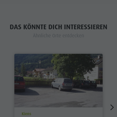
DAS KÖNNTE DICH INTERESSIEREN
Ähnliche Orte entdecken
aria.poi_location_prefix
Kiens