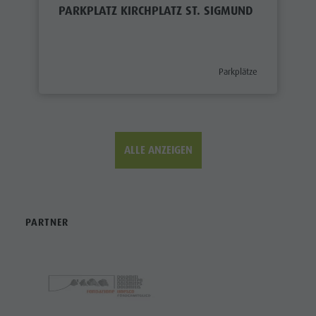
PARKPLATZ KIRCHPLATZ ST. SIGMUND
aria.poi_category_prefix
Parkplätze
ALLE ANZEIGEN
PARTNER