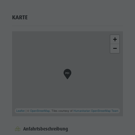
KARTE
+
−
Leaflet
| ©
OpenStreetMap
, Tiles courtesy of
Humanitarian OpenStreetMap Team
Anfahrtsbeschreibung