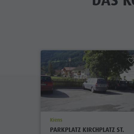
DAS K
aria.poi_location_prefix
Kiens
PARKPLATZ KIRCHPLATZ ST.