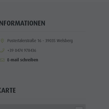
Wellness
Naturparks
Das Pustertal
INFORMATIONEN
Südtirol
Events
ia.location:
Pustertalerstraße 16 - 39035 Welsberg
Guide A-Z
aria.phone:
+39 0474 978436
E-mail schreiben
KARTE