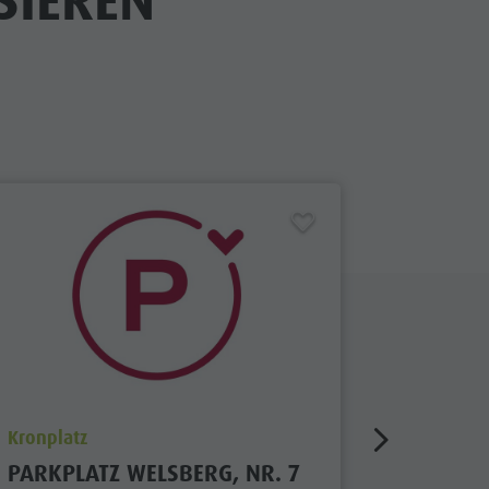
SIEREN
aria.poi_location_prefix
aria.poi_
Kronplatz
Kronplatz
PARKPLATZ WELSBERG, NR. 7
PARKPL