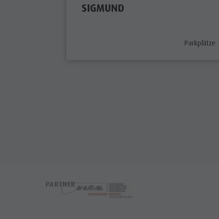
SIGMUND
aria.poi_ca
Parkplätze
PARTNER