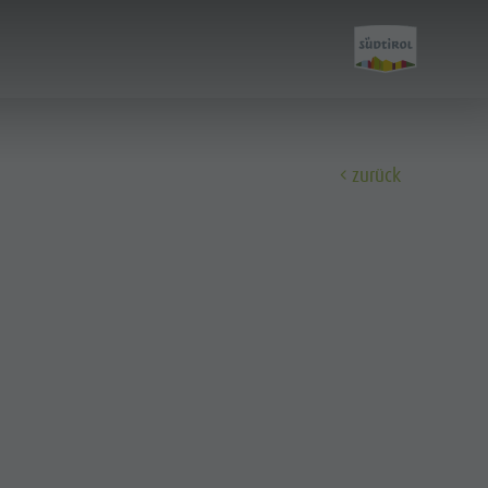
zurück
Entdecken
Kultur
Sehenswürdigkeiten
Bars & Restaurants
Cook the Mountain
Shopping