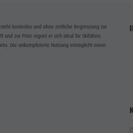
ITEN UNESCO
WÜRDIGKEITEN
 steht kostenlos und ohne zeitliche Begrenzung zur
 und zur Piste eignet er sich ideal für Skifahrer,
LIE & KINDER
ums. Die unkomplizierte Nutzung ermöglicht einen
ar
EVENTS
.