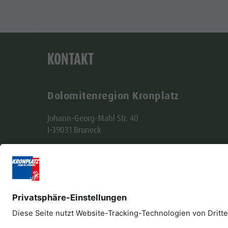
KONTAKT
Dolomitenregion Kronplatz
Johann-Georg-Mahl Str. 40
I-39031 Bruneck
+39 0474 431580
info@kronplatz.com
Impressum
Datenschutz
Barrierefreiheitser