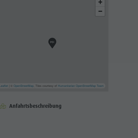
+
−
Leaflet
| ©
OpenStreetMap
, Tiles courtesy of
Humanitarian OpenStreetMap Team
Anfahrtsbeschreibung