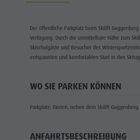
Cook the Mountain
DOLOM
Shopping
SEHENS
Der öffentliche Parkplatz beim Skilift Guggenberg
Wellness
Verfügung. Durch die unmittelbare Nähe zum Skilift
FAMI
Naturparks
Skischulgäste und Besucher des Wintersportzentr
entspannten und komfortablen Start in den Skitag
Das Pustertal
Südtirol
Events
WO SIE PARKEN KÖNNEN
Guide A-Z
Parkplatz: Taisten, neben dem Skilift Guggenberg.
ANFAHRTSBESCHREIBUNG