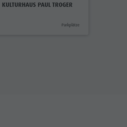
KULTURHAUS PAUL TROGER
MARKTP
aria.poi_category_prefix
Parkplätze