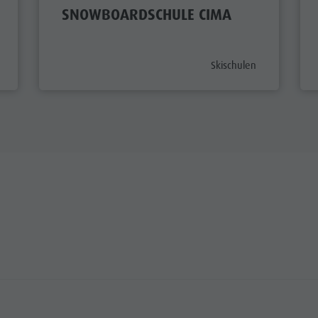
SNOWBOARDSCHULE CIMA
tegory_prefix
aria.poi_category_prefix
Skischulen