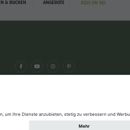
EN & BUCHEN
ANGEBOTE
KIDS ON SKI
klärung
Kontakt
B2B
Cookies
Press & Medi