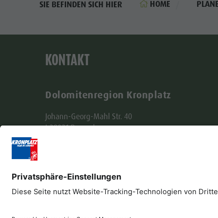
HOME
PLAN
SIE BEFINDEN SICH HIER
KONTAKT
Dolomitenregion Kronplatz
Johann-Georg-Mahl Str. 40
I-39031 Bruneck
+39 0474 431580
info@kronplatz.com
Impressum
Datenschutz
Barrierefreiheitser