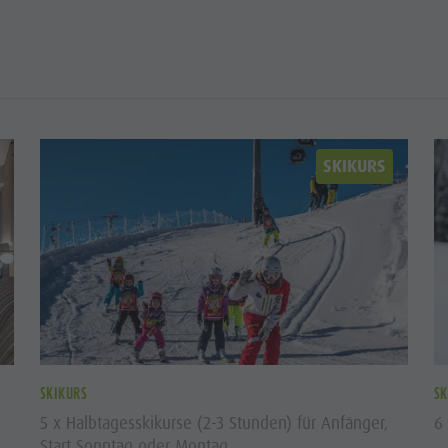
SKIKURS
SKIKURS
SK
5 x Halbtagesskikurse (2-3 Stunden) für Anfänger,
6 
Start Sonntag oder Montag