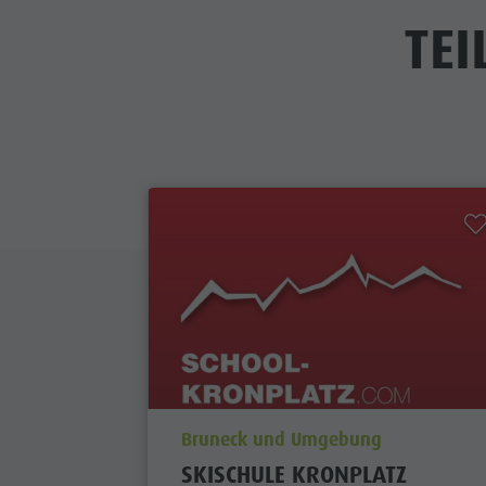
TE
aria.poi_location_prefix
Bruneck und Umgebung
SKISCHULE KRONPLATZ