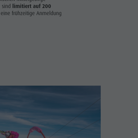
Katalogservice
e sind
limitiert auf 200
Kontakt
t eine frühzeitige Anmeldung
Webcams
Wetter
Kronplatz Doctor Service