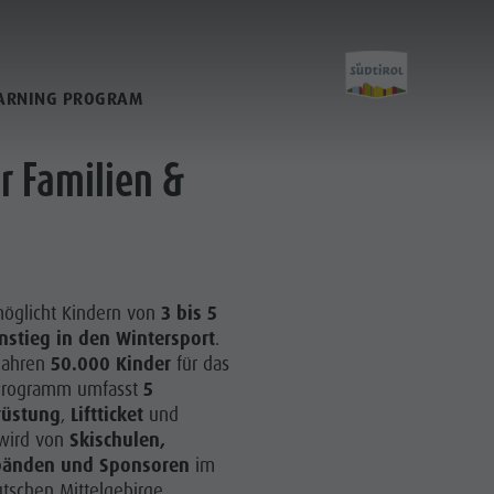
LEARNING PROGRAM
r Familien &
Planen &
Buchen
öglicht Kindern von
3 bis 5
nstieg in den Wintersport
.
 Jahren
50.000 Kinder
für das
Anreise
s Programm umfasst
5
Angebote
rüstung
,
Liftticket
und
 wird von
Skischulen,
Mobilität vor Ort
bänden und Sponsoren
im
schen Mittelgebirge