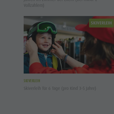
Vollzahlern)
SKIVERLEIH
SKIVERLEIH
Skiverleih für 6 Tage (pro Kind 3-5 Jahre)