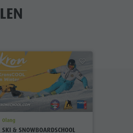
LEN
aria.poi_location_prefix
Olang
SKI & SNOWBOARDSCHOOL