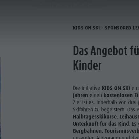
KIDS ON SKI
PLANEN & BUCHEN
DER KRONPLATZ
KIDS ON SKI - SPONSORED 
Das Angebot fü
Kinder
ANREISE
KUNFT BUCHEN
Die Initiative
KIDS ON SKI
erm
Jahren
einen
kostenlosen Ei
ERANGEBOTE
Ziel ist es, innerhalb von drei
Skifahren zu begeistern. Da
ATZ GUEST PASS
Halbtagesskikurse
,
Leihaus
Unterkunft für das Kind
. Es
Bergbahnen, Tourismusver
gesamten Alpenraum und deut