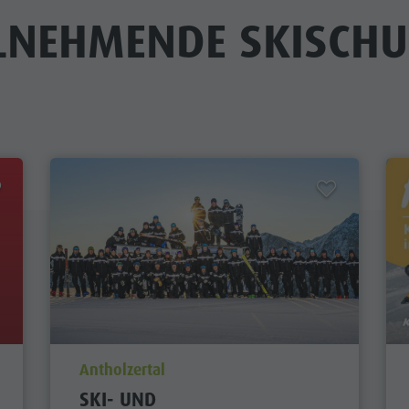
ILNEHMENDE SKISCHU
aria.poi_location_prefix
Antholzertal
SKI- UND