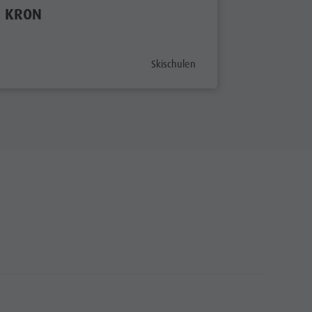
KRON
aria.poi_category_prefix
Skischulen