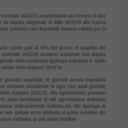
Orari di esercizio
Condizioni di vendita
e invernale 2022/23 acquisteranno una tessera di tipo
Dolomiti Supersummer
 da skipass stagionale di Valle 2019/20 alla tessera
ate sciistiche così disponibili avranno validità per la
Regole di comportamento
no sconto pari al 10% del prezzo di acquisto del
ne invernale 2022/23 vorranno acquistare uno skipass
agionale della medesima tipologia acquistata e valido
o ridotto nella stagione 2019/20.
giornate acquistate, le giornate ancora disponibili
nus verranno considerate in ogni caso quali giornate
della stagione 2022/23. Alla agevolazione potranno
. Per poter beneficiare di tale agevolazione andranno
azione ordinariamente richiesta per tale tipologia di
nate non godute verrà attribuito al primo membro del
sere suddiviso su più nuclei familiari.