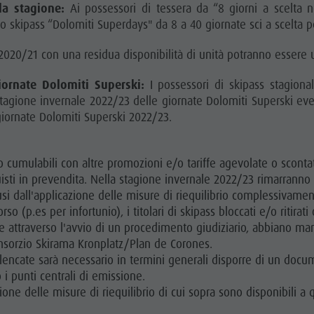
la stagione:
Ai possessori di tessera da “8 giorni a scelta n
o skipass “Dolomiti Superdays" da 8 a 40 giornate sci a scelta 
020/21 con una residua disponibilità di unità potranno essere u
iornate Dolomiti Superski:
I possessori di skipass stagion
stagione invernale 2022/23 delle giornate Dolomiti Superski eve
giornate Dolomiti Superski 2022/23.
o cumulabili con altre promozioni e/o tariffe agevolate o scont
uisti in prevendita. Nella stagione invernale 2022/23 rimarrann
usi dall'applicazione delle misure di riequilibrio complessivamen
so (p.es per infortunio), i titolari di skipass bloccati e/o ritira
attraverso l'avvio di un procedimento giudiziario, abbiano mani
onsorzio Skirama Kronplatz/Plan de Corones.
a elencate sarà necessario in termini generali disporre di un doc
 i punti centrali di emissione.
ione delle misure di riequilibrio di cui sopra sono disponibili a