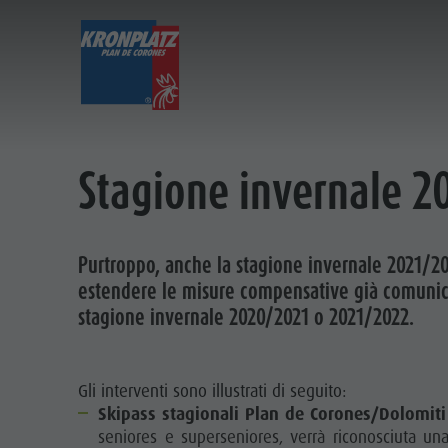
BIGLIETTI & PREZZI
IMPIANTI
Calcolatore prezzi
Impianti di risalita
Kronplatz Bike Park
Altri eventi
Stagione invernale 
Online Shop
Novità 2026/27
Escursioni
Ristoranti & rifugi
Prezzi
Famiglia & Bambini
Sostenibilità
CALCOL
Online Shop
Skyscraper
Merchandise
Purtroppo, anche la stagione invernale 2021/20
Punti vendita ticket
MMM Corones
ONL
estendere le misure compensative già comunica
Orari di esercizio
Concordia 2000
stagione invernale 2020/2021 o 2021/2022.
Condizioni di vendita
Parapendio & Voli tandem
Dolomiti Supersummer
Voli in elicottero
Gli interventi sono illustrati di seguito:
Regole di comportamento
Zip-Line
Skipass stagionali Plan de Corones/Dolomiti
seniores e superseniores, verrà riconosciuta un