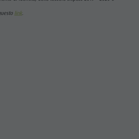
 questo
link
.