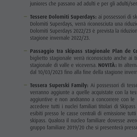
juniores che passano ad adulti e per gli adulti/s
Tessere Dolomiti Superdays:
ai possessori di s
Dolomiti Superdays, verrà riconosciuta una riduz
Dolomiti Superdays 2022/23 è prevista la riduzione 
stagione invernale 2022/23.
Passaggio tra skipass stagionale Plan de Co
biglietto stagionale verrà riconosciuto anche ai 
stagionale di valle e viceversa.
NOVITÀ:
In altern
dal 10/03/2023 fino alla fine della stagione invern
Tessera Superski Family:
Ai possessori di tess
verranno aggiunte a quelle acquistate con la tes
aggiuntive e non andranno a concorrere con le g
accedere tutti i nuclei familiari titolari di Ski
esibiti presso le casse centrali di emissione tut
skipass. Qualora il nucleo familiare dovesse aver
gruppo familiare 2019/20 che si presenterà presso