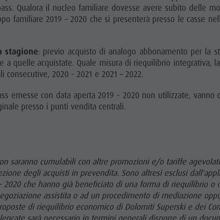
pass. Qualora il nucleo familiare dovesse avere subito delle mod
po familiare 2019 – 2020 che si presenterà presso le casse nel
a stagione
: previo acquisto di analogo abbonamento per la st
 a quelle acquistate. Quale misura di riequilibrio integrativa, 
li consecutive, 2020 - 2021 e 2021 – 2022.
ss emesse con data aperta 2019 - 2020 non utilizzate, vanno c
inale presso i punti vendita centrali.
 non saranno cumulabili con altre promozioni e/o tariffe agevola
zione degli acquisti in prevendita. Sono altresì esclusi dall'appl
 2020 che hanno già beneficiato di una forma di riequilibrio o di 
na negoziazione assistita o ad un procedimento di mediazione oppu
roposte di riequilibrio economico di Dolomiti Superski e dei Co
a elencate sarà necessario in termini generali disporre di un docu