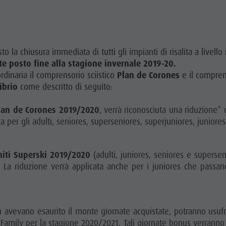
la chiusura immediata di tutti gli impianti di risalita a livello 
e posto fine alla stagione invernale 2019-20.
dinaria il comprensorio sciistico
Plan de Corones
e il compre
ibrio
come descritto di seguito:
Plan de Corones 2019/2020
, verrà riconosciuta una riduzione*
a per gli adulti, seniores, superseniores, superjuniores, junior
miti Superski 2019/2020
(adulti, juniores, seniores e superse
 La riduzione verrà applicata anche per i juniores che passan
avevano esaurito il monte giornate acquistate, potranno usufrui
Family per la stagione 2020/2021. Tali giornate bonus verranno 