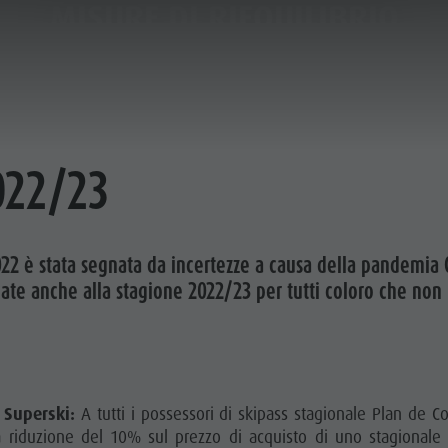
MISURE DI RIEQUILIBRIO
ATTIVITÀ
SERVICE & INFO
2022/23
ATORE PREZZI
22 è stata segnata da incertezze a causa della pandemia 
INE SHOP
te anche alla stagione 2022/23 per tutti coloro che non 
 Superski:
A tutti i possessori di skipass stagionale Plan de C
a riduzione del 10% sul prezzo di acquisto di uno stagionale 