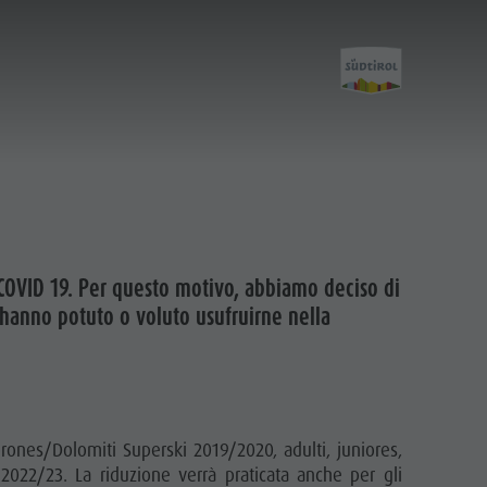
Biglietti &
Prezzi
COVID 19. Per questo motivo, abbiamo deciso di
hanno potuto o voluto usufruirne nella
Prezzi
Online Shop
Punti vendita ticket
orones/Dolomiti Superski 2019/2020, adulti, juniores,
2022/23. La riduzione verrà praticata anche per gli