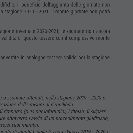
ifiche, il beneficio dell’aggiunta delle giornate non
la stagione 2020 – 2021. Il monte giornate non potrà
agione invernale 2020-2021, le giornate non ancora
la validità di queste tessere con il complessivo monte
onvertite in analoghe tessere valide per la stagione
te o scontate ottenute nella stagione 2019 - 2020 o
icazione delle misure di riequilibrio
rimborso (p.es per infortunio), i titolari di skipass
re attraverso l'avvio di un procedimento giudiziario,
nsorzi suoi membri.
mento di identità, della tessera skipass 2019 – 2020 o