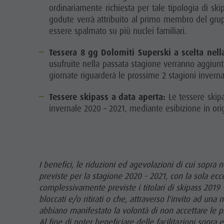
ordinariamente richiesta per tale tipologia di ski
godute verrà attribuito al primo membro del grup
essere spalmato su più nuclei familiari.
Tessera 8 gg Dolomiti Superski a scelta nell
usufruite nella passata stagione verranno aggiunte
giornate riguarderà le prossime 2 stagioni inverna
Tessere skipass a data aperta:
Le tessere skipa
invernale 2020 – 2021, mediante esibizione in orig
I benefici, le riduzioni ed agevolazioni di cui sopra
previste per la stagione 2020 - 2021, con la sola ecce
complessivamente previste i titolari di skipass 2019 -
bloccati e/o ritirati o che, attraverso l'invito ad u
abbiano manifestato la volontà di non accettare le p
Al fine di poter beneficiare delle facilitazioni sopr