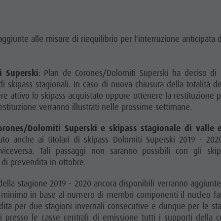
iunte alle misure di riequilibrio per l'interruzione anticipata 
i Superski
: Plan de Corones/Dolomiti Superski ha deciso di i
i skipass stagionali. In caso di nuova chiusura della totalità d
e attivo lo skipass acquistato oppure ottenere la restituzione par
estituzione verranno illustrati nelle prossime settimane.
rones/Dolomiti Superski e skipass stagionale di valle e
ciuto anche ai titolari di skipass Dolomiti Superski 2019 - 2
viceversa. Tali passaggi non saranno possibili con gli ski
di prevendita in ottobre.
della stagione 2019 - 2020 ancora disponibili verranno aggiunte
 minimo in base al numero di membri componenti il nucleo famili
lidità per due stagioni invernali consecutive e dunque per le st
ti presso le casse centrali di emissione tutti i supporti dell