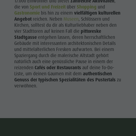
17.000 Einwohner und bietet
zahlreiche Aktivitäten
,
die von
Sport und Freizeit
über
Shopping
und
Gastronomie
bis hin zu einem
vielfältigen kulturellen
Angebot
reichen. Neben
Museen
, Schlössern und
Kirchen, solltest du dir als Kulturliebhaber neben den
vier Stadttoren auf keinen Fall die
pittoreske
Stadtgasse
entgehen lassen, deren herrschaftlichen
Gebäude mit interessanten architektonischen Details
und mittelalterlichen Fresken aufwarten. Bei einem
Spaziergang durch die malerische Altstadt gehört
natürlich auch eine genüssliche Pause in einem der
reizenden
Cafés oder Restaurants
auf deine To-Do-
Liste, um deinen Gaumen mit dem
authentischen
Genuss der typischen Spezialitäten des Pustertals
zu
verwöhnen.