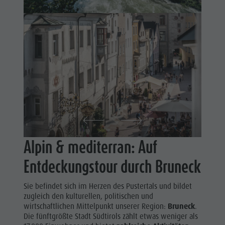
Naturparks
DOLOMITEN
Shopping
UNESCO
Das Pustertal
Wellness
Südtirol
SEHENSWÜRDIGKEITEN
Naturparks
Events
FAMILIE &
Das
Guide A-Z
KINDER
Pustertal
EVENTS
Südtirol
Events
Guide A-Z
Alpin & mediterran: Auf
Entdeckungstour durch Bruneck
Sie befindet sich im Herzen des Pustertals und bildet
zugleich den kulturellen, politischen und
wirtschaftlichen Mittelpunkt unserer Region:
Bruneck
.
Die fünftgrößte Stadt Südtirols zählt etwas weniger als