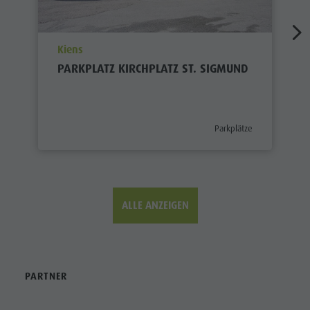
aria.poi_location_prefix
Kiens
PARKPLATZ KIRCHPLATZ ST. SIGMUND
aria.poi_category_prefix
Parkplätze
ALLE ANZEIGEN
PARTNER