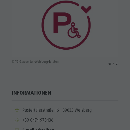
© TG Gsiesertal-Welsberg-Taisten
aria.slide_indicato
aria.slide_i
01
01
INFORMATIONEN
aria.location:
Pustertalerstraße 16 - 39035 Welsberg
aria.phone:
+39 0474 978436