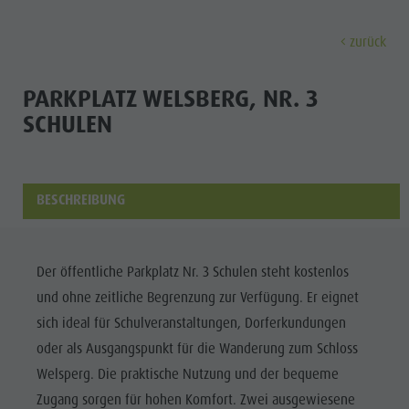
zurück
ENTDECKEN
AKTIVITÄTEN
PLANEN & 
PARKPLATZ WELSBERG, NR. 3
SCHULEN
Ferienorte
Wandern
Anreise
Entdec
Dolomiten UNESCO
Der Kronplatz
Angebote
Sehenswürdigkeiten
Radfahren
Mobilität vor Ort
BESCHREIBUNG
Familie & Kinder
Klettern
Katalogservice
Kultur
Events
Paragleiten & Tandemfliegen
Kontakt
Der öffentliche Parkplatz Nr. 3 Schulen steht kostenlos
Sehenswürdigkei
Kultur
Weitere Aktivitäten
Webcams
und ohne zeitliche Begrenzung zur Verfügung. Er eignet
Bars &
Sehenswürdigkeiten
Ferienprogramme
Wetter
sich ideal für Schulveranstaltungen, Dorferkundungen
Restaurants
oder als Ausgangspunkt für die Wanderung zum Schloss
Bars & Restaurants
Kronplatz Doctor Service
Cook the
Welsperg. Die praktische Nutzung und der bequeme
Cook the Mountain
FERIENORTE
Mountain
Zugang sorgen für hohen Komfort. Zwei ausgewiesene