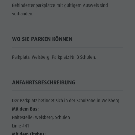
Shopping
Behindertenparkplätze mit gültigem Ausweis sind
DOLOMITEN
Shopping
Wellness
UNESCO
vorhanden.
Wellness
Naturparks
SEHENSWÜRDIGKEITEN
Naturparks
Das Pustertal
FAMILIE &
Das
WO SIE PARKEN KÖNNEN
KINDER
Südtirol
Pustertal
Events
EVENTS
Parkplatz: Welsberg, Parkplatz Nr. 3 Schulen.
Südtirol
Guide A-Z
Events
Guide A-Z
ANFAHRTSBESCHREIBUNG
Der Parkplatz befindet sich in der Schulzone in Welsberg.
Mit dem Bus:
Haltestelle: Welsberg, Schulen
Linie 441
Mit dem Citybus: