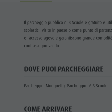
Cook the Mountain
DOLO
Shopping
A
Il parcheggio pubblico n. 3 Scuole è gratuito e uti
Benessere
scolastici, visite in paese o come punto di partenza
FAMIG
Parchi naturali
e l’accesso agevole garantiscono grande comodità. 
contrassegno valido.
La Val Pusteria
Alto Adige
Dolasilla Saga
DOVE PUOI PARCHEGGIARE
Eventi
Parcheggio: Monguelfo, Parcheggio n° 3 Scuole.
Guide A-Z
COME ARRIVARE