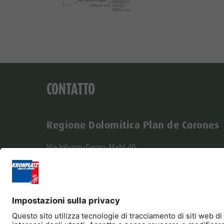
CONTATTO
Regione Dolomitica Plan de Corones
Via Johann-Georg-Mahl 40
I-39031 Brunico
+39 0474 431580
info@kronplatz.com