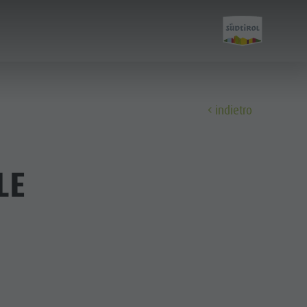
indietro
Scopri
LE
Cultura
Attrazioni
Bar & Ristoranti
Cook the Mountain
Shopping