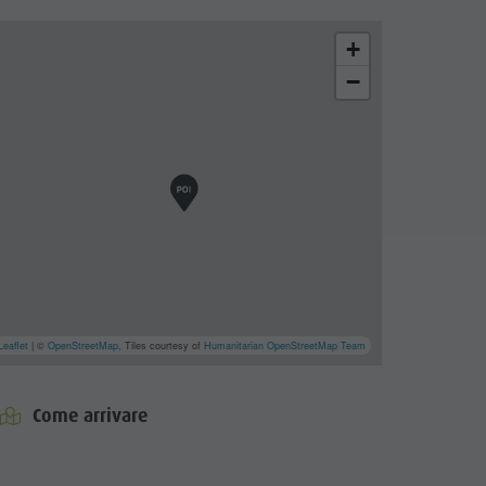
+
−
Leaflet
| ©
OpenStreetMap
, Tiles courtesy of
Humanitarian OpenStreetMap Team
Come arrivare