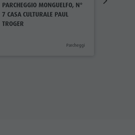
PARCHEGGIO MONGUELFO, N°
PARCHE
7 CASA CULTURALE PAUL
2 PIAZZ
TROGER
aria.poi_category_prefix
Parcheggi