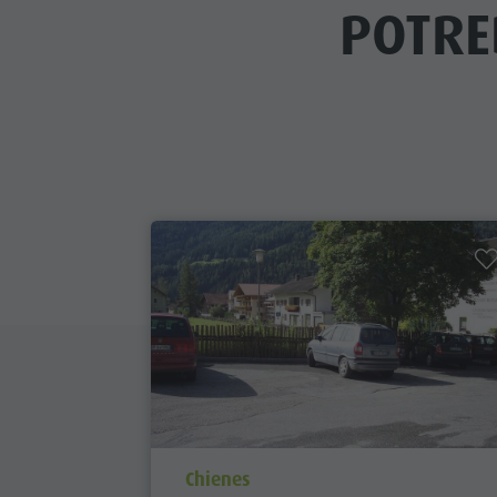
POTRE
aria.poi_location_prefix
Chienes