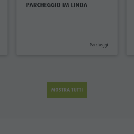
PARCHEGGIO IM LINDA
tegory_prefix
aria.poi_category_prefix
Parcheggi
MOSTRA TUTTI