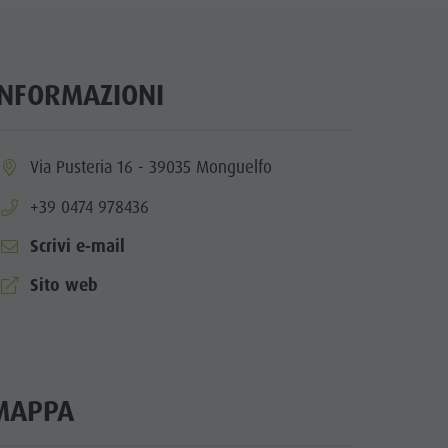
Benessere
Parchi naturali
La Val Pusteria
INFORMAZIONI
Alto Adige
Dolasilla Saga
ia.location:
Via Pusteria 16 - 39035 Monguelfo
Eventi
aria.phone:
+39 0474 978436
Guide A-Z
Scrivi e-mail
aria.website:
Sito web
MAPPA