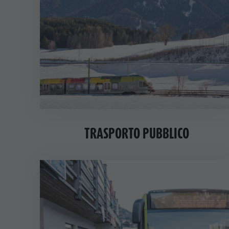
Benessere
Parchi naturali
La Val Pusteria
Alto Adige
Dolasilla Saga
Eventi
Guide A-Z
TRASPORTO PUBBLICO