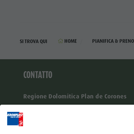
HOME
PIANIFICA & PRENO
SI TROVA QUI
CONTATTO
Regione Dolomitica Plan de Corones
Via Johann-Georg-Mahl 40
I-39031 Brunico
+39 0474 431580