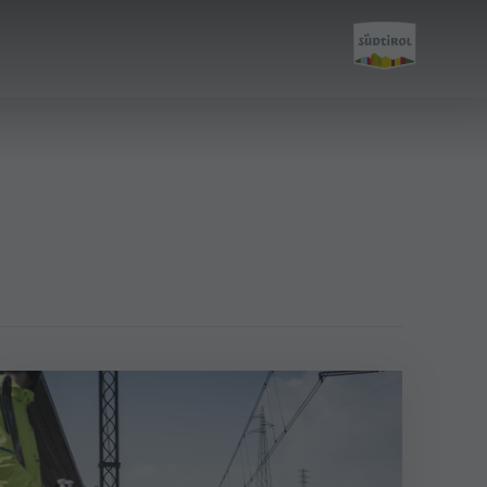
Pianifica &
Prenota
Come arrivare
Offerte
Mobilità locale