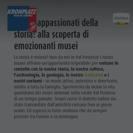
ATTRAZIONI
ATTRAZIONI
Per gli appassionati della
SCOPRI
ATTIVITÀ
PIANIFICA & PRENO
storia: alla scoperta di
emozionanti musei
Località
Escursioni
Come arrivare
Scopri
Dolomiti UNESCO
Il Plan de Corones
Offerte
La storia è noiosa? Non da noi in Val Pusteria! I nostri
Attrazioni
Bici
Mobilità locale
musei offrono un'opportunità irripetibile per
entrare in
Famiglia & Bambini
Arrampicare
Richiesta cataloghi
contatto con la nostra storia, la nostra cultura,
l'archeologia, la geologia, le nostre
tradizioni
e i
Eventi
Altre attività estive
Contatto
Cultura
nostri costumi
-
in modo attivo, autentico e divertente,
Cultura
Parapendio & Voli tandem
Webcam
adatto a tutta la famiglia. Sperimenta da vicino la vita
Attrazioni
quotidiana dei nostri antenati nella rurale Val Pusteria
Attrazioni
Programmi di vacanza
Meteo
di un tempo passato. Scopri come il dialetto ladino sia
Bar &
Bar & Ristoranti
Kronplatz Doctor Service
stato tramandato dall'antichità romana fino ai giorni
Ristoranti
nostri. Ed esplora la forte simbiosi che da sempre
Cook the Mountain
persiste tra l'uomo e la montagna.
Cook the
Shopping
LOCALITÀ
Benessere
Mountain