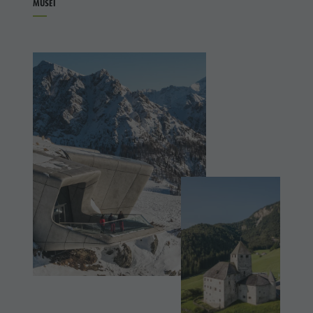
MUSEI
Parchi naturali
DOLOMITI
Shopping
UNESCO
La Val Pusteria
Benessere
Alto Adige
ATTRAZIONI
Parchi
Dolasilla Saga
FAMIGLIA &
naturali
Eventi
BAMBINI
La Val
Guide A-Z
EVENTI
Pusteria
Alto Adige
Dolasilla
Saga
Eventi
Guide A-Z