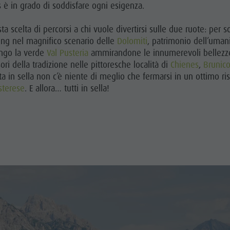
nes è in grado di soddisfare ogni esigenza.
a scelta di percorsi a chi vuole divertirsi sulle due ruote: per sc
ing nel magnifico scenario delle
Dolomiti
, patrimonio dell’uman
lungo la verde
Val Pusteria
ammirandone le innumerevoli bellezze na
ori della tradizione nelle pittoresche località di
Chienes
,
Brunic
a in sella non c’è niente di meglio che fermarsi in un ottimo ris
sterese
. E allora… tutti in sella!