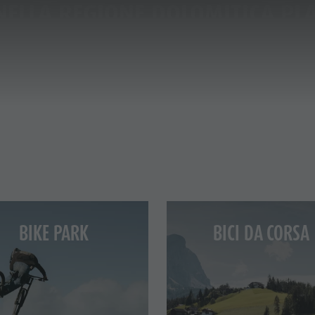
 NELLA REGIONE DOLOMITICA P
ICA & PRENOTA
IL PLAN DE CORONES
LIGHT ESTIVI
SCURSIONI
BIKE PARK
BICI DA CORSA
RAMPICARE
BICI