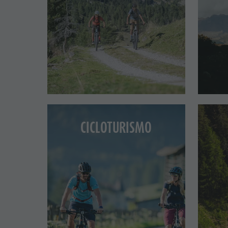
Cook the Mountain
Shopping
Benessere
Parchi naturali
La Val Pusteria
Alto Adige
CICLOTURISMO
Dolasilla Saga
Eventi
Guide A-Z