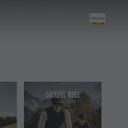
LAN DE CORONES
Attività
Escursioni
Il Plan de Corones
GRAVEL BIKE
Bici
Arrampicare
Altre attività estive