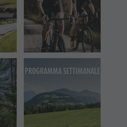
Parapendio & Voli tandem
Programmi di vacanza
PROGRAMMA SETTIMANALE