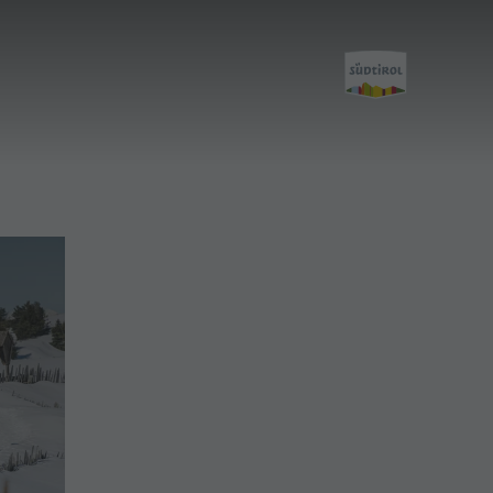
Attività
Escursioni
Il Plan de Corones
Bici
Arrampicare
Altre attività estive