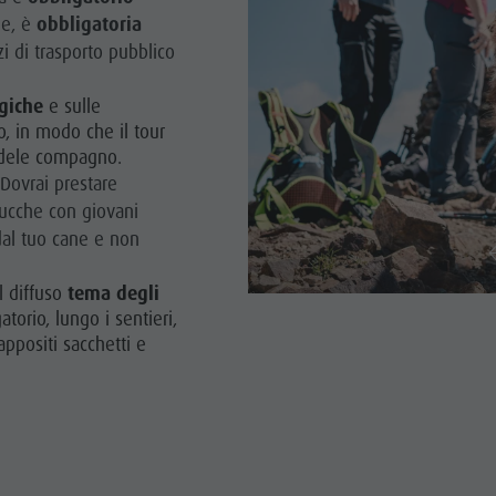
ge, è
obbligatoria
zi di trasporto pubblico
giche
e sulle
o, in modo che il tour
fedele compagno.
 Dovrai prestare
mucche con giovani
dal tuo cane e non
l diffuso
tema degli
atorio, lungo i sentieri,
appositi sacchetti e