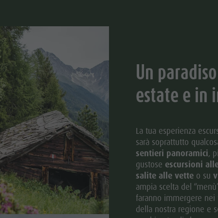
Un paradiso 
estate e in 
La tua esperienza escurs
sarà soprattutto qualcos
sentieri panoramici
, 
gustose
escursioni al
salite alle vette
o su
v
ampia scelta del “menù” 
faranno immergere nei ta
della nostra regione e sc