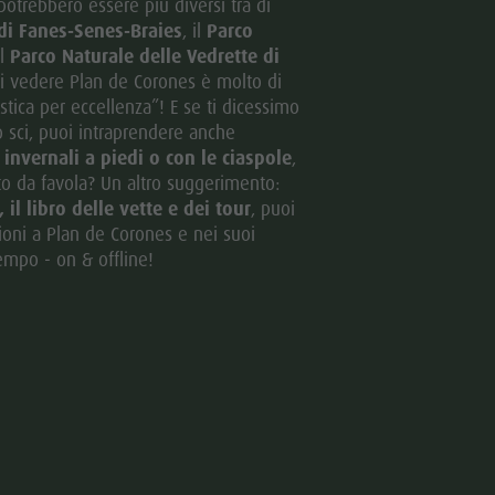
potrebbero essere più diversi tra di
di Fanes-Senes-Braies
, il
Parco
il
Parco Naturale delle Vedrette di
i vedere Plan de Corones è molto di
stica per eccellenza”! E se ti dicessimo
lo sci, puoi intraprendere anche
 invernali a piedi o con le ciaspole
,
o da favola? Un altro suggerimento:
il libro delle vette e dei tour
, puoi
sioni a Plan de Corones e nei suoi
empo - on & offline!