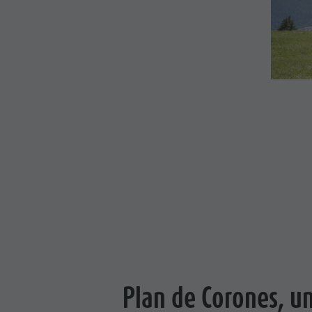
Cook the Mountain
Shopping
Benessere
Parchi naturali
La Val Pusteria
Alto Adige
Dolasilla Saga
Eventi
Guide A-Z
Plan de Corones, u