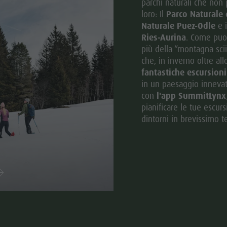
parchi naturali che non 
loro: Il
Parco Naturale 
Naturale Puez-Odle
e 
Ries-Aurina
. Come puo
più della “montagna scii
che, in inverno oltre al
fantastiche escursioni
in un paesaggio innevat
con
l'app SummitLynx, 
pianificare le tue escur
dintorni in brevissimo t