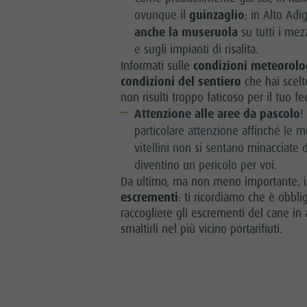
ovunque il
guinzaglio
; in Alto Adi
anche la museruola
su tutti i mez
e sugli impianti di risalita.
Informati sulle
condizioni meteorolo
condizioni del sentiero
che hai scelt
non risulti troppo faticoso per il tuo 
Attenzione alle aree da pascolo
!
particolare attenzione affinché le 
vitellini non si sentano minacciate 
diventino un pericolo per voi.
Da ultimo, ma non meno importante, i
escrementi
: ti ricordiamo che è obblig
raccogliere gli escrementi del cane in 
smaltirli nel più vicino portarifiuti.