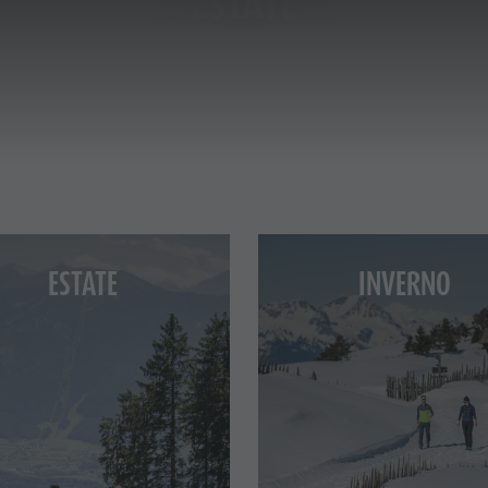
INVERNO
ESTATE
HIGHLIGHT INVERNALI
HIGHLIGHT ESTIVI
ICA & PRENOTA
IL PLAN DE CORONES
LIGHT ESTIVI
ESTATE
INVERNO
SCURSIONI
RAMPICARE
BICI