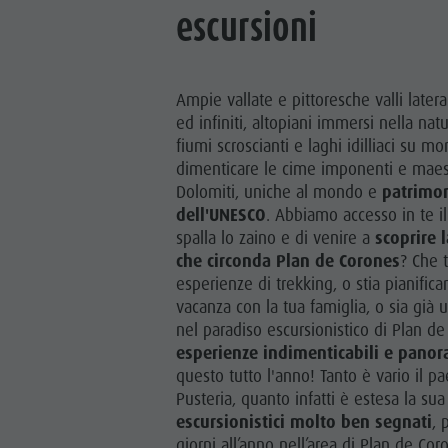
escursioni
Ampie vallate e pittoresche valli lateral
ed infiniti, altopiani immersi nella nat
fiumi scroscianti e laghi idilliaci su mo
dimenticare le cime imponenti e maes
Dolomiti, uniche al mondo e
patrimo
dell'UNESCO
. Abbiamo accesso in te il
spalla lo zaino e di venire a
scoprire 
che circonda Plan de Corones
? Che t
esperienze di trekking, o stia pianifi
vacanza con la tua famiglia, o sia già
nel paradiso escursionistico di Plan de
esperienze indimenticabili e pano
questo tutto l'anno! Tanto è vario il p
Pusteria, quanto infatti è estesa la su
escursionistici molto ben segnati
, 
giorni all’anno nell’area di Plan de Cor