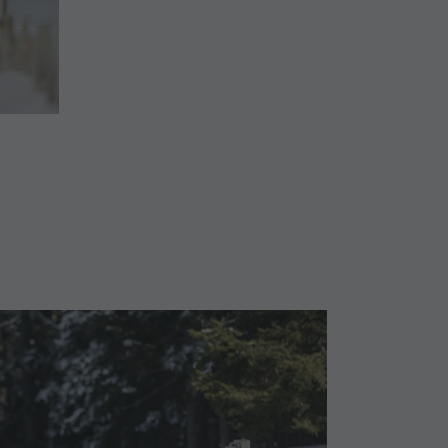
Parapendio & Voli tandem
Programmi di vacanza