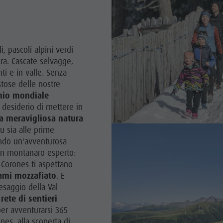
i, pascoli alpini verdi
ura. Cascate selvagge,
nti e in valle. Senza
tose delle nostre
nio mondiale
 desiderio di mettere in
la meravigliosa natura
u sia alle prime
cando un'avventurosa
 un montanaro esperto:
 Corones ti aspettano
rami mozzafiato
. E
aesaggio della Val
a
rete di sentieri
per avventurarsi 365
ones, alla scoperta di