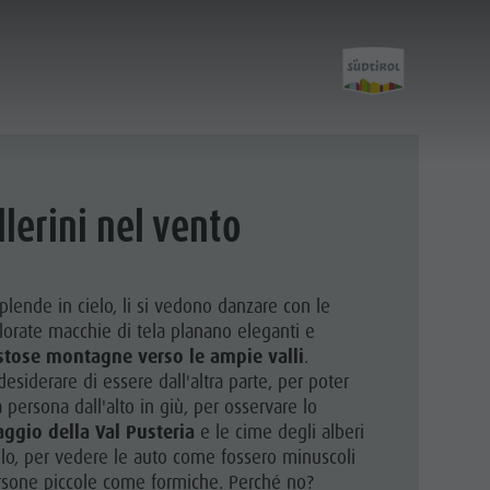
Attività
lerini nel vento
Escursioni
splende in cielo, li si vedono danzare con le
olorate macchie di tela planano eleganti e
Il Plan de Corones
stose montagne verso le ampie valli
.
desiderare di essere dall'altra parte, per poter
Bici
 persona dall'alto in giù, per osservare lo
Arrampicare
ggio della Val Pusteria
e le cime degli alberi
ielo, per vedere le auto come fossero minuscoli
Altre attività estive
ersone piccole come formiche. Perché no?