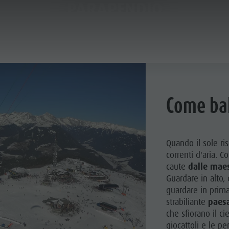
PARAPENDIO
PARAPENDIO
A & PRENOTA
IL PLAN DE CORONES
Come bal
IGHT ESTIVI
Quando il sole ri
CURSIONI
correnti d'aria. C
caute
dalle mae
AMPICARE
Guardare in alto, 
BICI
guardare in prima
strabiliante
paesa
che sfiorano il c
giocattoli e le p