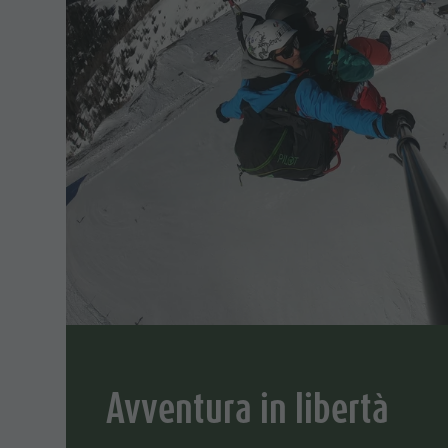
Benessere
Parchi naturali
La Val Pusteria
Alto Adige
Dolasilla Saga
Eventi
Guide A-Z
Avventura in libertà