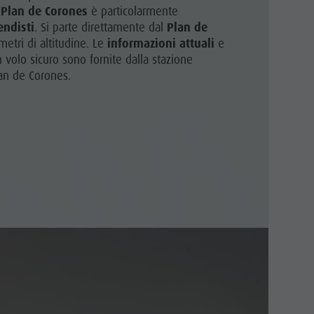
Parapendio & Voli tandem
Plan de Corones
è particolarmente
endisti
. Si parte direttamente dal
Plan de
Programmi di vacanza
metri di altitudine. Le
informazioni attuali
e
n volo sicuro sono fornite dalla stazione
an de Corones.