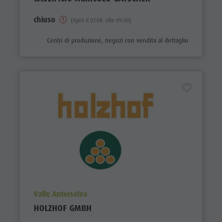
chiuso
(Apre il 07.08. alle 09:00)
aria.poi_category_prefix
Centri di produzione, negozi con vendita al dettaglio
aria.poi_location_prefix
Valle Anterselva
HOLZHOF GMBH