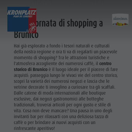
SHOPPING IN VAL PUSTERIA
SHOPPING IN VAL PUSTERIA
SHOPS
Una giornata di shopping a
SCOPRI
ATTIVITÀ
PIANIFICA & PRENO
Brunico
Località
Escursioni
Come arrivare
Hai già esplorato a fondo i tesori naturali e culturali
Scopri
della nostra regione e ora ti va di regalarti un piacevole
Dolomiti UNESCO
Il Plan de Corones
Offerte
momento di shopping? Tra le attrazioni turistiche e
l'atmosfera accogliente dei numerosi caffè, il
centro
Attrazioni
Bici
Mobilità locale
storico di Brunico
è il luogo ideale per il piacere di fare
Famiglia & Bambini
Arrampicare
Richiesta cataloghi
acquisti: passeggia lungo le vivaci vie del centro storico,
Cultura
scopri la varietà dei numerosi negozi e lascia che le
Eventi
Altre attività estive
Contatto
vetrine decorate ti invoglino a curiosare tra gli scaffali.
Attrazioni
Dalle catene di moda internazionali alle boutique
Cultura
Parapendio & Voli tandem
Webcam
Bar &
esclusive, dai negozi gastronomici alle botteghe
Attrazioni
Programmi di vacanza
Meteo
tradizionali, troverai articoli per ogni gusto e stile di
Ristoranti
vita. Cosa non deve mancare? Una pausa in uno degli
Bar & Ristoranti
Kronplatz Doctor Service
invitanti bar per rilassarti con una deliziosa tazza di
Cook the
caffè o per brindare ai nuovi acquisti con un
Cook the Mountain
LOCALITÀ
rinfrescante aperitivo!
Mountain