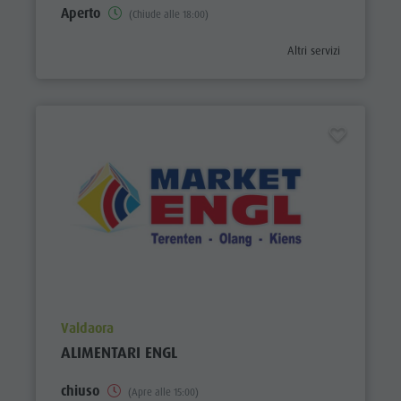
Aperto
(Chiude alle 18:00)
aria.poi_category_prefi
Altri servizi
aria.poi_location_prefix
Valdaora
ALIMENTARI ENGL
chiuso
(Apre alle 15:00)