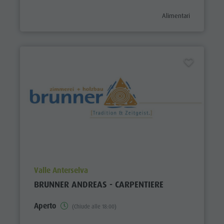
aria.poi_category_prefi
Alimentari
aria.poi_location_prefix
Valle Anterselva
BRUNNER ANDREAS - CARPENTIERE
Aperto
(Chiude alle 18:00)