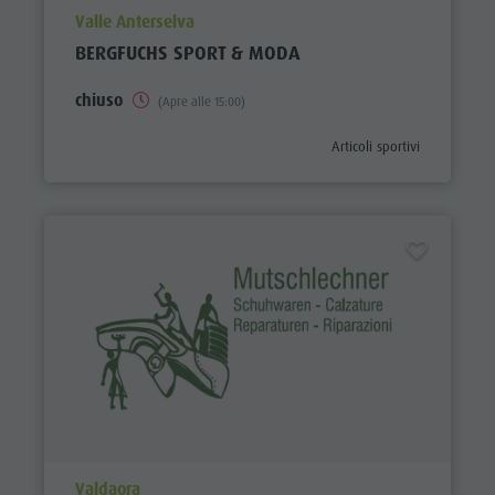
aria.poi_location_prefix
Valle Anterselva
BERGFUCHS SPORT & MODA
chiuso
(Apre alle 15:00)
aria.poi_category_prefix
Articoli sportivi
aria.poi_location_prefix
Valdaora