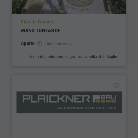
aria.poi_location_prefix
Plan de Corones
MASO LONZAHOF
Aperto
(Chiude alle 19:00)
aria.poi_category_prefix
Centri di produzione, negozi con vendita al dettaglio