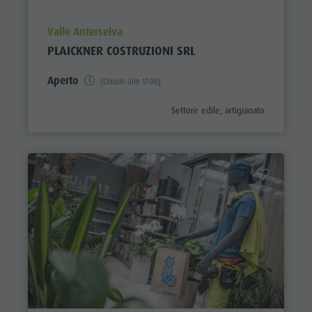
aria.poi_location_prefix
Valle Anterselva
PLAICKNER COSTRUZIONI SRL
Aperto
(Chiude alle 17:00)
aria.poi_category_prefix
Settore edile, artigianato