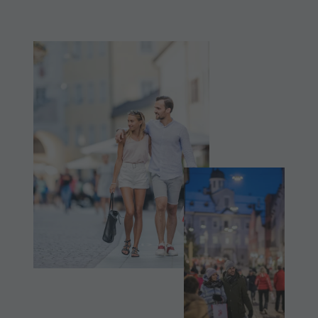
Shopping
DOLOMITI
Shopping
Benessere
UNESCO
Benessere
Parchi naturali
ATTRAZIONI
Parchi
La Val Pusteria
FAMIGLIA &
naturali
BAMBINI
Alto Adige
La Val
Dolasilla Saga
EVENTI
Pusteria
Eventi
Alto Adige
Guide A-Z
Dolasilla
Saga
Eventi
Guide A-Z