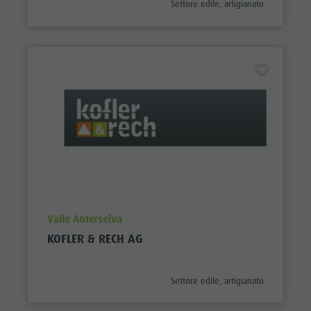
aria.poi_category_prefix
Settore edile, artigianato
aria.poi_location_prefix
Valle Anterselva
KOFLER & RECH AG
aria.poi_category_prefix
Settore edile, artigianato