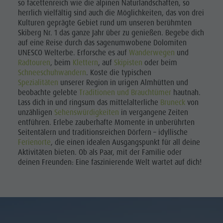
so facettenreich wie die alpinen Naturlandschaften, so
herrlich vielfältig sind auch die Möglichkeiten, das von drei
Kulturen geprägte Gebiet rund um unseren berühmten
Skiberg Nr. 1 das ganze Jahr über zu genießen. Begebe dich
auf eine Reise durch das sagenumwobene Dolomiten
UNESCO Welterbe. Erforsche es auf
Wanderwegen
und
Radtouren
, beim
Klettern
, auf
Skipisten
oder beim
Schneeschuhwandern
. Koste die typischen
Spezialitäten
unserer Region in urigen Almhütten und
beobachte gelebte
Traditionen und Brauchtümer
hautnah.
Lass dich in und ringsum das mittelalterliche
Bruneck
von
unzähligen
Sehenswürdigkeiten
in vergangene Zeiten
entführen. Erlebe zauberhafte Momente in unberührten
Seitentälern und traditionsreichen Dörfern – idyllische
Ferienorte
, die einen idealen Ausgangspunkt für all deine
Aktivitäten bieten. Ob als Paar, mit der Familie oder
deinen Freunden: Eine faszinierende Welt wartet auf dich!