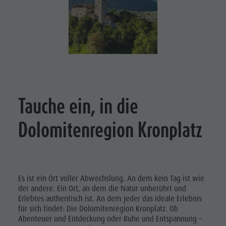
Naturparks
DOLOMITEN
Shopping
UNESCO
Das Pustertal
Wellness
Südtirol
SEHENSWÜRDIGKEITEN
Naturparks
Events
FAMILIE &
Das
Guide A-Z
KINDER
Pustertal
EVENTS
Südtirol
Tauche ein, in die
Events
Dolomitenregion Kronplatz
Guide A-Z
Es ist ein Ort voller Abwechslung. An dem kein Tag ist wie
der andere. Ein Ort, an dem die Natur unberührt und
Erlebtes authentisch ist. An dem jeder das ideale Erlebnis
für sich findet: Die Dolomitenregion Kronplatz. Ob
Abenteuer und Entdeckung oder Ruhe und Entspannung –