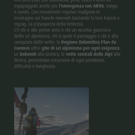
ben attrezzati con bastoncini, pelli, casco a altro ed
equipaggiati anche per
l’emergenza con ARVA
, vanga
e sonda. Con movimenti regolari risalgono le
montagne sui fianchi innevati lasciando la loro traccia a
zigzag. La (ri)scoperta della lentezza.
C’è chi è alle prime armi e chi un vecchio guerriero
dello sci alpinismo, chi si gode il paesaggio e chi è alla
conquista delle vette: la
Regione Dolomitica Plan de
Corones
offre
gite di sci alpinismo per ogni esigenza
.
Le
Dolomiti
alla sinistra, le
vette centrali delle Alpi
alla
destra, presentano escursioni di ogni pendenza,
difficoltà e lunghezza.