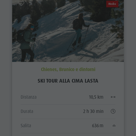
Medio
Chienes, Brunico e dintorni
SKI TOUR ALLA CIMA LASTA
Distanza
10,5 km
Durata
2 h 30 min
Salita
636 m