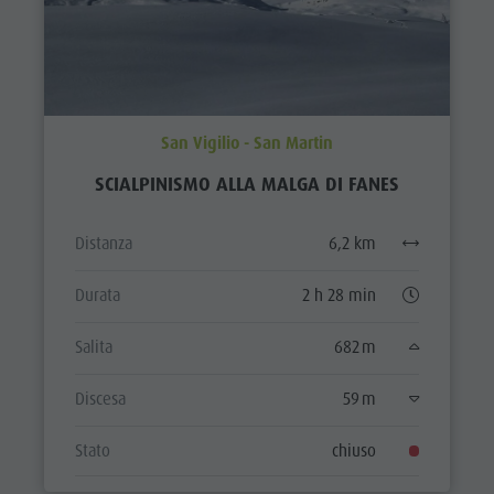
San Vigilio - San Martin
SCIALPINISMO ALLA MALGA DI FANES
Distanza
6,2 km
Durata
2 h 28 min
Salita
682 m
Discesa
59 m
Stato
chiuso