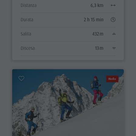
Distanza
6,3 km
Durata
2 h 15 min
Salita
432 m
Discesa
13 m
Medio