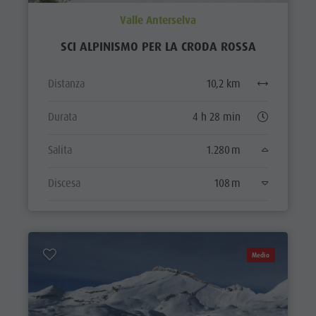
Valle Anterselva
SCI ALPINISMO PER LA CRODA ROSSA
Distanza
10,2 km
Durata
4 h 28 min
Salita
1.280 m
Discesa
108 m
Medio