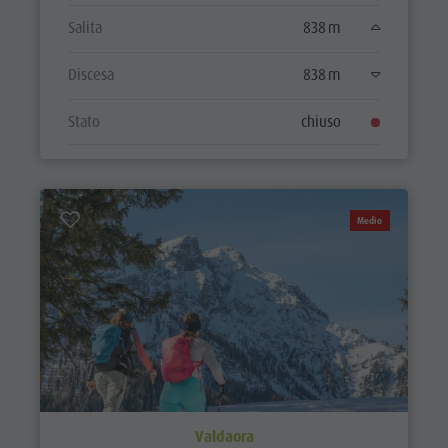
Salita
838 m
Discesa
838 m
Stato
chiuso
Medio
Valdaora