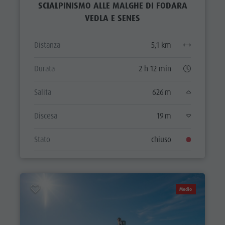
SCIALPINISMO ALLE MALGHE DI FODARA
VEDLA E SENES
Distanza
5,1 km
Durata
2 h 12 min
Salita
626 m
Discesa
19 m
Stato
chiuso
Medio