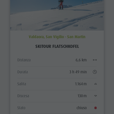
Valdaora, San Vigilio - San Martin
SKITOUR FLATSCHKOFEL
Distanza
6,6 km
Durata
3 h 49 min
Salita
1.164 m
Discesa
130 m
Stato
chiuso