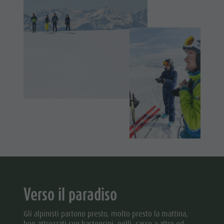
Shopping
attività
Benessere
estive
Parchi naturali
Parapendio
La Val Pusteria
& Voli
Alto Adige
tandem
Dolasilla Saga
Programmi
Eventi
di vacanza
Guide A-Z
Verso il paradiso
Gli alpinisti partono presto, molto presto la mattina,