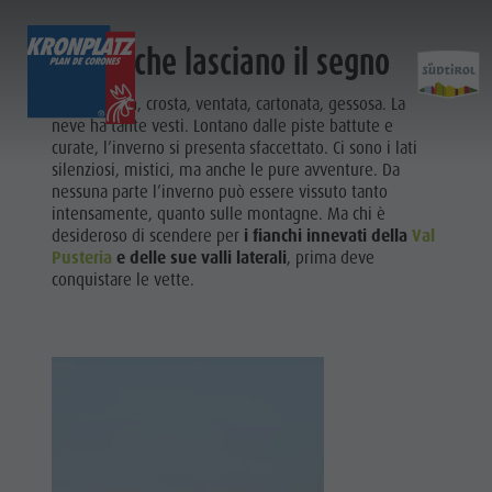
Sciate che lasciano il segno
SCOPRI
ATTIVITÀ
PIANIFICA & PRENO
Polvere, firn, crosta, ventata, cartonata, gessosa. La
neve ha tante vesti. Lontano dalle piste battute e
curate, l’inverno si presenta sfaccettato. Ci sono i lati
Località
Escursioni
Come arrivare
silenziosi, mistici, ma anche le pure avventure. Da
Attivit
nessuna parte l’inverno può essere vissuto tanto
Dolomiti UNESCO
Il Plan de Corones
Offerte
intensamente, quanto sulle montagne. Ma chi è
desideroso di scendere per
i fianchi innevati della
Val
Attrazioni
Bici
Mobilità locale
Pusteria
e delle sue valli laterali
, prima deve
SKI ALPIN
Famiglia & Bambini
Arrampicare
Richiesta cataloghi
conquistare le vette.
Escursioni
Eventi
Altre attività estive
Contatto
Il Plan de
Cultura
Parapendio & Voli tandem
Webcam
Corones
Attrazioni
Programmi di vacanza
Meteo
Bici
Bar & Ristoranti
Kronplatz Doctor Service
Arrampicare
Cook the Mountain
Altre