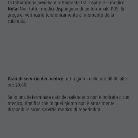
La fatturazione avviene direttamente tra l’ospite e il medico.
Parchi naturali
Mobilità
Nota:
Non tutti i medici dispongono di un terminale POS. Si
La Val Pusteria
prega di verificarlo telefonicamente al momento della
locale
chiamata.
Alto Adige
Richiesta
Dolasilla Saga
cataloghi
Eventi
Contatto
Guide A-Z
Webcam
Meteo
Orari di servizio dei medici:
tutti i giorni dalle ore 08:00 alle
Kronplatz
ore 20:00.
Doctor
Se in una determinata data del calendario non è indicato alcun
Service
medico, significa che in quel giorno non è attualmente
disponibile alcun servizio medico di reperibilità.