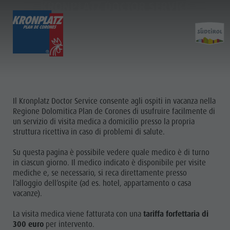
KRONPLATZ DOCTOR SERVICE
SCOPRI
ATTIVITÀ
PIANIFICA & PRENO
Località
Escursioni
Come arrivare
Pianifi
Dolomiti UNESCO
Il Plan de Corones
Offerte
Il Kronplatz Doctor Service consente agli ospiti in vacanza nella
Attrazioni
Bici
Mobilità locale
Regione Dolomitica Plan de Corones di usufruire facilmente di
&
Famiglia & Bambini
Arrampicare
Richiesta cataloghi
un servizio di visita medica a domicilio presso la propria
PRENOTA
struttura ricettiva in caso di problemi di salute.
Eventi
Altre attività estive
Contatto
VACANZA
Prenot
Cultura
Parapendio & Voli tandem
Webcam
Su questa pagina è possibile vedere quale medico è di turno
COME
in ciascun giorno. Il medico indicato è disponibile per visite
Attrazioni
Programmi di vacanza
Meteo
ARRIVARE
mediche e, se necessario, si reca direttamente presso
Bar & Ristoranti
Kronplatz Doctor Service
l’alloggio dell’ospite (ad es. hotel, appartamento o casa
GUEST PASS
Come
Cook the Mountain
vacanze).
PLAN DE
CORONES
arrivare
Shopping
La visita medica viene fatturata con una
tariffa forfettaria di
Benessere
Offerte
300 euro
per intervento.