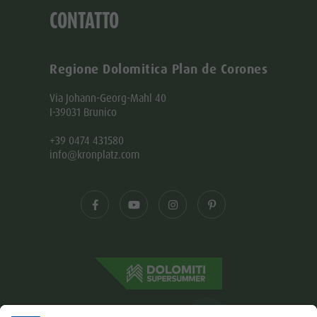
CONTATTO
Regione Dolomitica Plan de Corones
Via Johann-Georg-Mahl 40
I-39031 Brunico
+39 0474 431580
info@kronplatz.com