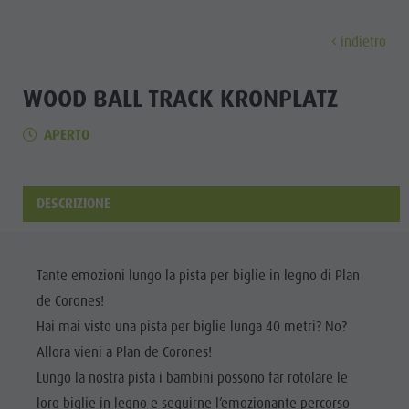
indietro
SCOPRI
ATTIVITÀ
PIANIFICA & PRENO
WOOD BALL TRACK KRONPLATZ
APERTO
Località
Escursioni
Come arrivare
Scopri
Dolomiti UNESCO
Il Plan de Corones
Offerte
Attrazioni
Bici
Mobilità locale
DESCRIZIONE
Famiglia & Bambini
Arrampicare
Richiesta cataloghi
Cultura
Eventi
Altre attività estive
Contatto
Attrazioni
Tante emozioni lungo la pista per biglie in legno di Plan
Cultura
Parapendio & Voli tandem
Webcam
de Corones!
Bar &
Attrazioni
Programmi di vacanza
Meteo
Hai mai visto una pista per biglie lunga 40 metri? No?
Ristoranti
Allora vieni a Plan de Corones!
Bar & Ristoranti
Kronplatz Doctor Service
Cook the
Lungo la nostra pista i bambini possono far rotolare le
Cook the Mountain
LOCALITÀ
Mountain
loro biglie in legno e seguirne l’emozionante percorso