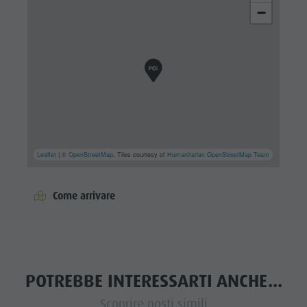
−
Leaflet
| ©
OpenStreetMap
, Tiles courtesy of
Humanitarian OpenStreetMap Team
Come arrivare
POTREBBE INTERESSARTI ANCHE...
Scoprire posti simili