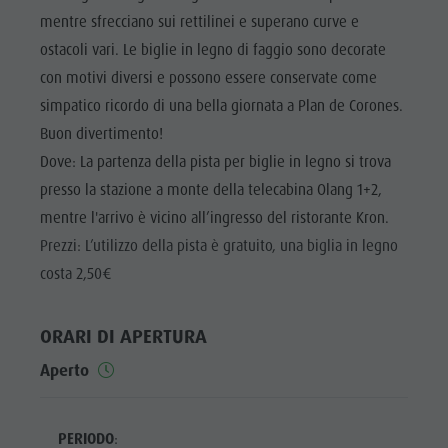
Shopping
mentre sfrecciano sui rettilinei e superano curve e
DOLOMITI
Shopping
Benessere
UNESCO
ostacoli vari. Le biglie in legno di faggio sono decorate
Benessere
Parchi naturali
con motivi diversi e possono essere conservate come
ATTRAZIONI
Parchi
simpatico ricordo di una bella giornata a Plan de Corones.
La Val Pusteria
FAMIGLIA &
naturali
Buon divertimento!
BAMBINI
Alto Adige
La Val
Dove: La partenza della pista per biglie in legno si trova
Dolasilla Saga
EVENTI
presso la stazione a monte della telecabina Olang 1+2,
Pusteria
Eventi
mentre l'arrivo è vicino all’ingresso del ristorante Kron.
Alto Adige
Guide A-Z
Prezzi: L’utilizzo della pista è gratuito, una biglia in legno
Dolasilla
costa 2,50€
Saga
Eventi
ORARI DI APERTURA
Guide A-Z
Aperto
PERIODO
: