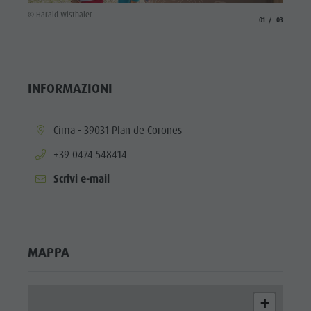
© Haral
© Harald Wisthaler
aria.slide_indicato
aria.slide_i
01
03
INFORMAZIONI
aria.location:
Cima - 39031 Plan de Corones
aria.phone:
+39 0474 548414
Scrivi e-mail
MAPPA
+