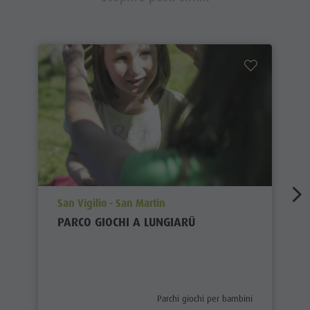
aria.poi_location_prefix
San Vigilio - San Martin
PARCO GIOCHI A LUNGIARÜ
aria.poi_category_prefix
Parchi giochi per bambini