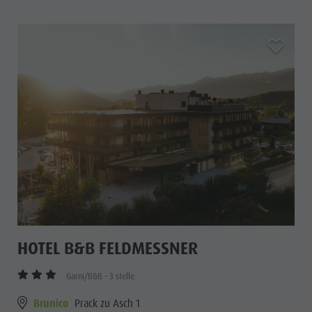
aria.add_
HOTEL B&B FELDMESSNER
Garni/B&B - 3 stelle
Brunico
Prack zu Asch 1