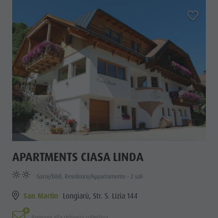
aria.add_
APARTMENTS CIASA LINDA
Garni/B&B, Residence/Appartamento - 2 soli
San Martin
Longiarù, Str. S. Lizia 144
Aggiungi alla richiesta collettiva