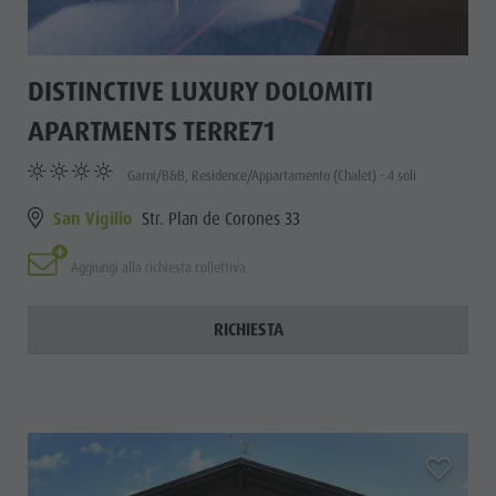
DISTINCTIVE LUXURY DOLOMITI
APARTMENTS TERRE71
Garni/B&B, Residence/Appartamento (Chalet) - 4 soli
San Vigilio
Str. Plan de Corones 33
Aggiungi alla richiesta collettiva
RICHIESTA
aria.add_