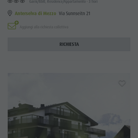
Garni/B&B, Residence/Appartamento - 3 fiori
Anterselva di Mezzo
Via Sunnseitn 21
Aggiungi alla richiesta collettiva
RICHIESTA
aria.add_