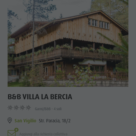
aria.add_
B&B VILLA LA BERCIA
Garni/B&B - 4 soli
San Vigilio
Str. Paracia, 18/2
Aggiungi alla richiesta collettiva