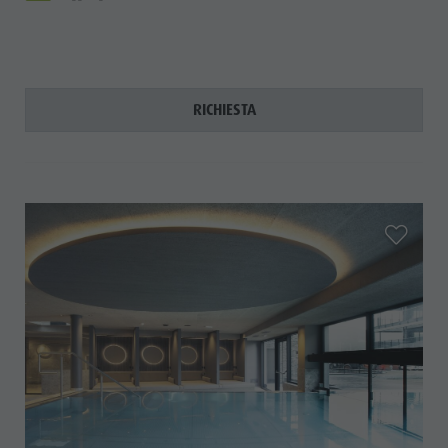
RICHIESTA
aria.add_