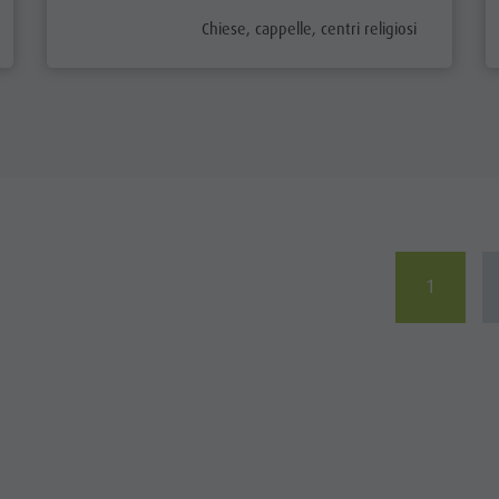
_prefix
aria.poi_category_prefix
Chiese, cappelle, centri religiosi
1