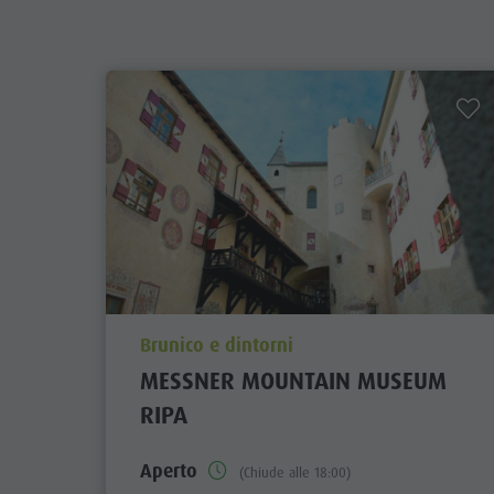
aria.poi_location_prefix
Brunico e dintorni
MESSNER MOUNTAIN MUSEUM
RIPA
Aperto
(Chiude alle 18:00)