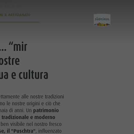
TICO
TICO
NI & ARTIGIANATO
.. “mir
Scopri
ostre
gua e cultura
Cultura
Attrazioni
ettamente alle nostre tradizioni
ano le nostre origini e ciò che
Bar & Ristoranti
inaia di anni. Un
patrimonio
Cook the Mountain
, tradizionale e moderno
 ben visibile nel nostro fresco
Shopping
e, il "Puschtra"
, influenzato