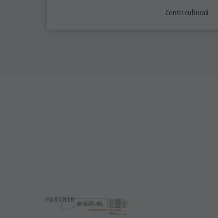
aria.poi_category
Centri culturali
PARTNER