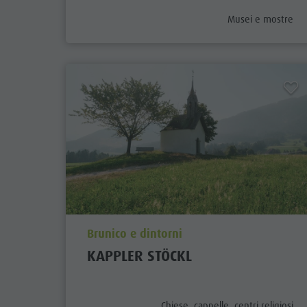
aria.poi_category_
Musei e mostre
aria.poi_location_prefix
Brunico e dintorni
KAPPLER STÖCKL
aria.poi_category_prefix
Chiese, cappelle, centri religiosi