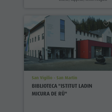
aria.poi_location_prefix
San Vigilio - San Martin
BIBLIOTECA "ISTITUT LADIN
MICURA DE RÜ"