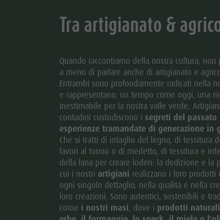
Tra artigianato & agric
Quando raccontiamo della nostra cultura, non
a meno di parlare anche di artigianato e agrico
Entrambi sono profondamente radicati nella no
e rappresentano, un tempo come oggi, una ris
inestimabile per la nostra valle verde. Artigiani
contadini custodiscono i
segreti del passato
esperienze tramandate di generazione in 
Che si tratti di intaglio del legno, di tessitura d
lavori al tornio o di merletto, di tessitura e in
della lana per creare loden: la dedizione e la
cui i nostri
artigiani
realizzano i loro prodotti
ogni singolo dettaglio, nella qualità e nella cre
loro creazioni. Sono autentici, sostenibili e trad
come
i nostri masi
, dove i
prodotti natural
erbe, il formaggio, lo speck, il miele o l'ol