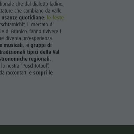
Benessere
ionale che dal dialetto ladino,
ettature che cambiano da valle
Parchi naturali
e
usanze quotidiane
:
le feste
rschtamichl", il mercato di
La Val Pusteria
e di Brunico, fanno rivivere i
Alto Adige
he diventa un'esperienza
e musicali
, ai
gruppi di
Dolasilla Saga
radizionali tipici della Val
Eventi
astronomiche regionali
.
, la nostra “Puschtotoul”,
Guide A-Z
da raccontarti e
scopri le