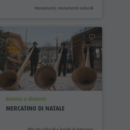
aria.poi_category_prefix
Monumenti, monumenti naturali
aria.poi_location_prefix
Brunico e dintorni
MERCATINO DI NATALE
aria.poi_category_prefix
Altri siti culturali e luoghi di interesse