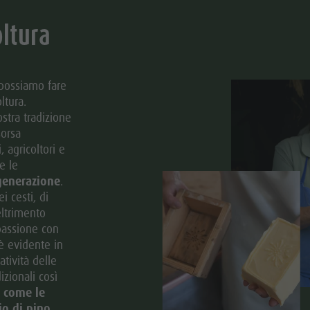
oltura
 possiamo fare
ltura.
stra tradizione
orsa
, agricoltori e
e le
generazione
.
ei cesti, di
feltrimento
 passione con
 è evidente in
atività delle
izionali così
i come le
io di pino