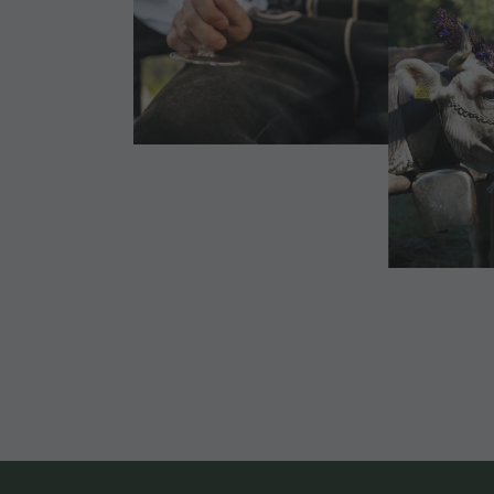
Cook the Mountain
DOLO
Shopping
A
Benessere
FAMIG
Parchi naturali
La Val Pusteria
Alto Adige
Dolasilla Saga
Eventi
Guide A-Z