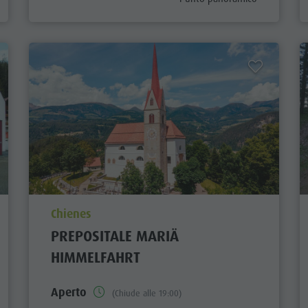
aria.poi_location_prefix
Chienes
PREPOSITALE MARIÄ
HIMMELFAHRT
Aperto
(Chiude alle 19:00)