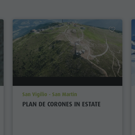
aria.poi_location_prefix
San Vigilio - San Martin
PLAN DE CORONES IN ESTATE