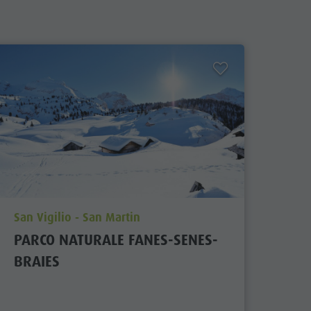
aria.poi_location_prefix
San Vigilio - San Martin
PARCO NATURALE FANES-SENES-
BRAIES