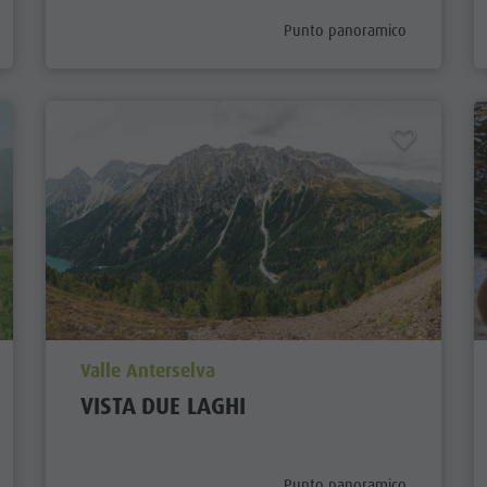
prefix
aria.poi_category_prefix
Punto panoramico
aria.poi_location_prefix
Valle Anterselva
VISTA DUE LAGHI
aria.poi_category_prefix
Punto panoramico