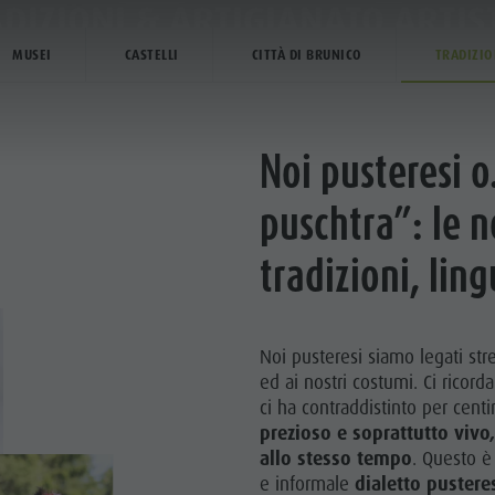
DIZIONI & ARTIGIANATO ARTIS
DIZIONI & ARTIGIANATO ARTIS
MUSEI
CASTELLI
CITTÀ DI BRUNICO
TRADIZIO
ICA & PRENOTA
IL PLAN DE CORONES
Noi pusteresi o.
puschtra”: le n
tradizioni, lin
Noi pusteresi siamo legati str
ed ai nostri costumi. Ci ricord
ci ha contraddistinto per cent
prezioso e soprattutto vivo
allo stesso tempo
. Questo è
e informale
dialetto pusteres
LOCALITÀ