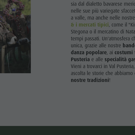
sia dal dialetto bavarese merid
nelle sue più variegate sfacc
MITI UNESCO
a valle, ma anche nelle nostr
TTRAZIONI
& i mercati tipici
, come il "Ki
Stegona o il mercatino di Natal
LIA & BAMBINI
tempi passati. Un'atmosfera c
unica, grazie alle nostre
band
EVENTI
danza popolare
, ai
costumi t
Pusteria
e alle
specialità g
Vieni a trovarci in Val Pusteria
ascolta le storie che abbiamo 
nostre tradizioni
!