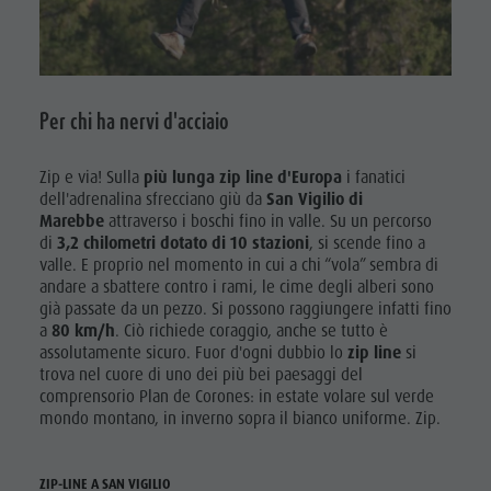
Parchi naturali
attività
La Val Pusteria
estive
Alto Adige
Parapendio
Dolasilla Saga
Per chi ha nervi d'acciaio
& Voli
Eventi
tandem
Guide A-Z
Zip e via! Sulla
più lunga zip line d'Europa
i fanatici
dell'adrenalina sfrecciano giù da
San Vigilio di
Programmi
Marebbe
attraverso i boschi fino in valle. Su un percorso
di
3,2 chilometri dotato di 10 stazioni
, si scende fino a
di vacanza
valle. E proprio nel momento in cui a chi “vola” sembra di
andare a sbattere contro i rami, le cime degli alberi sono
già passate da un pezzo. Si possono raggiungere infatti fino
a
80 km/h
. Ciò richiede coraggio, anche se tutto è
assolutamente sicuro. Fuor d'ogni dubbio lo
zip line
si
trova nel cuore di uno dei più bei paesaggi del
comprensorio Plan de Corones: in estate volare sul verde
mondo montano, in inverno sopra il bianco uniforme. Zip.
ZIP-LINE A SAN VIGILIO