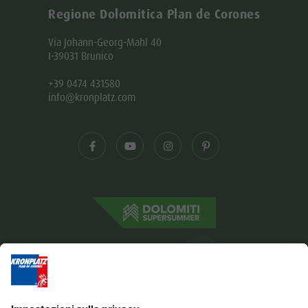
Regione Dolomitica Plan de Corones
Via Johann-Georg-Mahl 40
I-39031 Brunico
+39 0474 431580
info@kronplatz.com