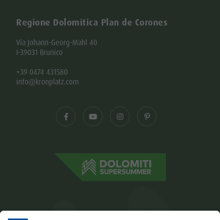
Regione Dolomitica Plan de Corones
Via Johann-Georg-Mahl 40
I-39031 Brunico
+39 0474 431580
info@kronplatz.com