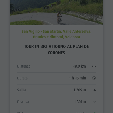
San Vigilio - San Martin, Valle Anterselva,
Brunico e dintorni, Valdaora
TOUR IN BICI ATTORNO AL PLAN DE
CORONES
Distanza
48,9 km
Durata
4 h 45 min
Salita
1.309 m
Discesa
1.301 m