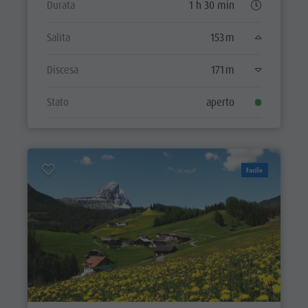
Durata
1 h 30 min
Salita
153 m
Discesa
171 m
Stato
aperto
Facile