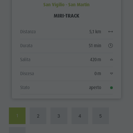
San Vigilio - San Martin
MIRI-TRACK
Distanza
5,1 km
Durata
51 min
Salita
420 m
Discesa
0 m
Stato
aperto
1
2
3
4
5