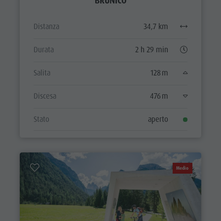
BRUNICO
Distanza
34,7 km
Durata
2 h 29 min
Salita
128 m
Discesa
476 m
Stato
aperto
Medio