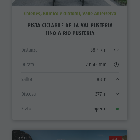
Shopping
attività
Benessere
Chienes, Brunico e dintorni, Valle Anterselva
estive
Parchi naturali
PISTA CICLABILE DELLA VAL PUSTERIA
Parapendio
FINO A RIO PUSTERIA
La Val Pusteria
& Voli
Alto Adige
tandem
Distanza
38,4 km
Dolasilla Saga
Programmi
Durata
2 h 45 min
Eventi
di vacanza
Guide A-Z
Salita
88 m
Discesa
377 m
Stato
aperto
Medio