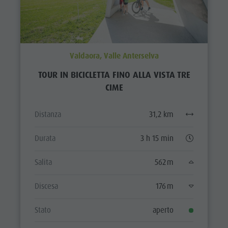
Valdaora, Valle Anterselva
TOUR IN BICICLETTA FINO ALLA VISTA TRE
CIME
Distanza
31,2 km
Durata
3 h 15 min
Salita
562 m
Discesa
176 m
Stato
aperto