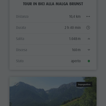
TOUR IN BICI ALLA MALGA BRUNST
Distanza
10,4 km
Durata
2 h 40 min
Salita
1.048 m
Discesa
160 m
Stato
aperto
Impegnativo