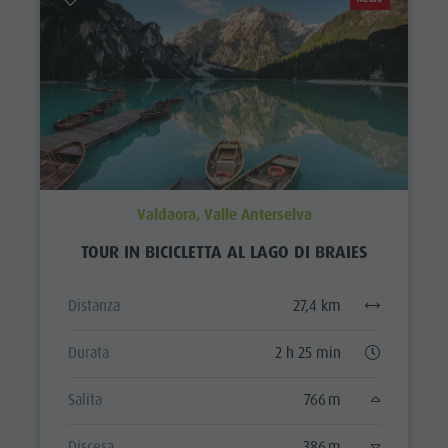
Valdaora, Valle Anterselva
TOUR IN BICICLETTA AL LAGO DI BRAIES
Distanza
27,4 km
Durata
2 h 25 min
Salita
766 m
Discesa
386 m