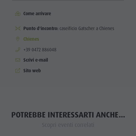
Come arrivare
Punto d'incontro:
caseificio Gatscher a Chienes
Chienes
aria.phone:
+39 0472 886048
Scrivi e-mail
Sito web
POTREBBE INTERESSARTI ANCHE...
Scopri eventi correlati