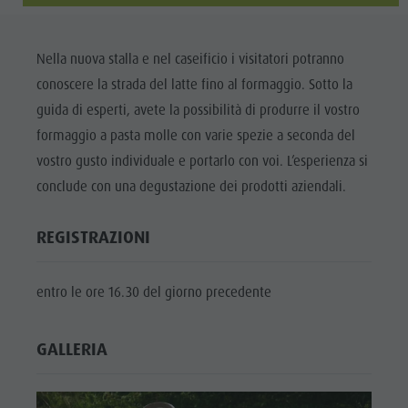
Shopping
DOLOMITI
Shopping
Benessere
UNESCO
Benessere
Nella nuova stalla e nel caseificio i visitatori potranno
Parchi naturali
ATTRAZIONI
Parchi
conoscere la strada del latte fino al formaggio. Sotto la
La Val Pusteria
guida di esperti, avete la possibilità di produrre il vostro
FAMIGLIA &
naturali
BAMBINI
Alto Adige
formaggio a pasta molle con varie spezie a seconda del
La Val
vostro gusto individuale e portarlo con voi. L’esperienza si
Dolasilla Saga
EVENTI
Pusteria
conclude con una degustazione dei prodotti aziendali.
Eventi
Alto Adige
Guide A-Z
REGISTRAZIONI
Dolasilla
Saga
entro le ore 16.30 del giorno precedente
Eventi
Guide A-Z
GALLERIA