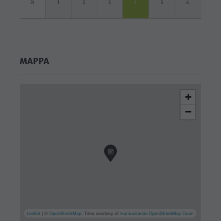
31
1
2
3
4
5
6
MAPPA
+
−
Leaflet
| ©
OpenStreetMap
, Tiles courtesy of
Humanitarian OpenStreetMap Team