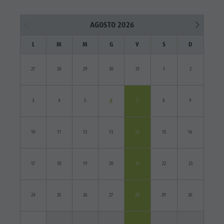
AGOSTO 2026
L
M
M
G
V
S
D
27
28
29
30
31
1
2
3
4
5
6
7
8
9
10
11
12
13
14
15
16
17
18
19
20
21
22
23
24
25
26
27
28
29
30