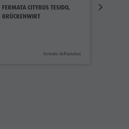
FERMATA CITYBUS TESIDO,
FERMAT
BRÜCKENWIRT
CHIENE
Aperto
aria.poi_category_prefix
Fermate dell'autobus