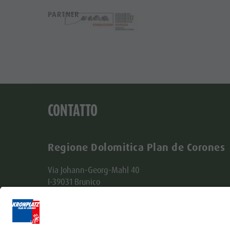
PARTNER
CONTATTO
Regione Dolomitica Plan de Corones
Via Johann-Georg-Mahl 40
I-39031 Brunico
+39 0474 431580
info@kronplatz.com