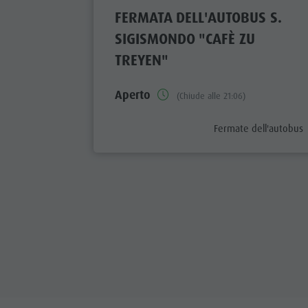
FERMATA DELL'AUTOBUS S.
SIGISMONDO "CAFÈ ZU
TREYEN"
Aperto
(Chiude alle 21:06)
aria.poi_category_pref
Fermate dell'autobus