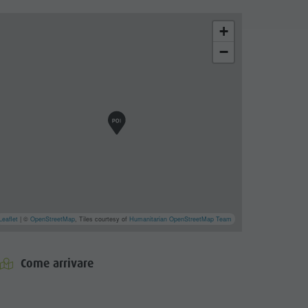
+
−
Leaflet
| ©
OpenStreetMap
, Tiles courtesy of
Humanitarian OpenStreetMap Team
Come arrivare