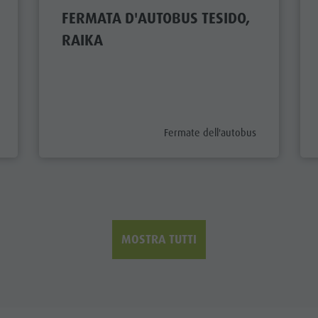
FERMATA D'AUTOBUS TESIDO,
RAIKA
ix
aria.poi_category_prefix
Fermate dell'autobus
MOSTRA TUTTI