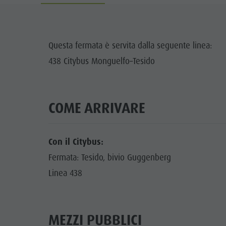
Cook the Mountain
DOLO
Shopping
A
Questa fermata è servita dalla seguente linea:
Benessere
438 Citybus Monguelfo–Tesido
FAMIG
Parchi naturali
La Val Pusteria
COME ARRIVARE
Alto Adige
Dolasilla Saga
Con il Citybus:
Eventi
Fermata: Tesido, bivio Guggenberg
Linea 438
Guide A-Z
MEZZI PUBBLICI