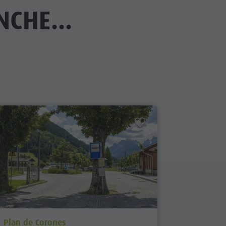
CHE...
aria.poi_location_prefix
aria.poi_
Plan de Corones
Chienes