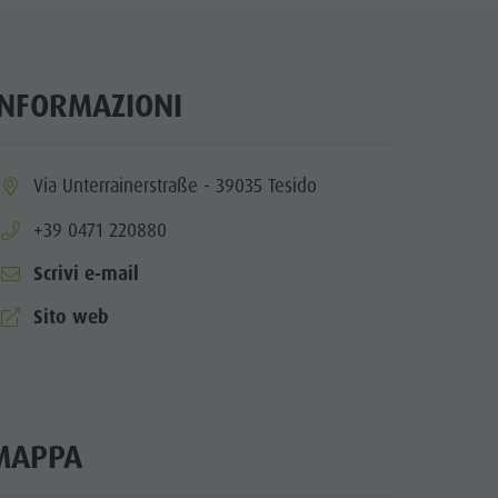
Benessere
Parchi naturali
La Val Pusteria
INFORMAZIONI
Alto Adige
Dolasilla Saga
ia.location:
Via Unterrainerstraße - 39035 Tesido
Eventi
aria.phone:
+39 0471 220880
Guide A-Z
Scrivi e-mail
aria.website:
Sito web
MAPPA