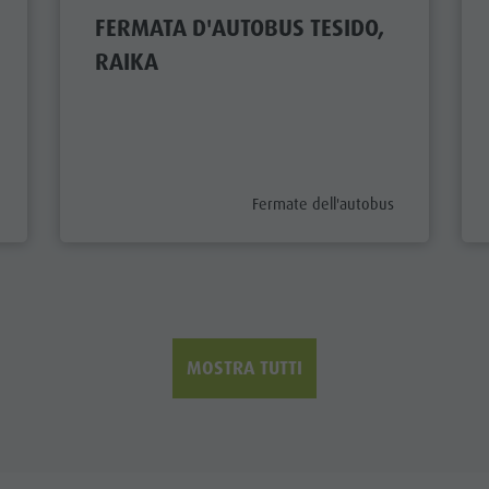
FERMATA D'AUTOBUS TESIDO,
RAIKA
ix
aria.poi_category_prefix
Fermate dell'autobus
MOSTRA TUTTI