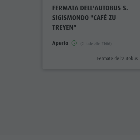
FERMATA DELL'AUTOBUS S.
SIGISMONDO "CAFÈ ZU
TREYEN"
Aperto
(Chiude alle 21:06)
aria.poi_category_pref
Fermate dell'autobus