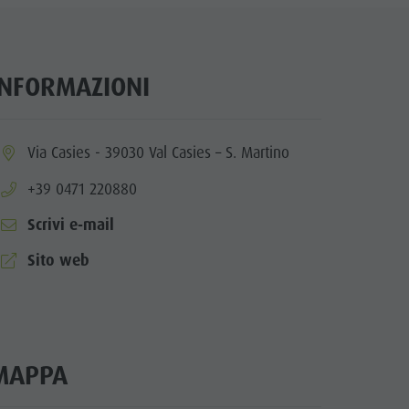
Benessere
Parchi naturali
La Val Pusteria
INFORMAZIONI
Alto Adige
Dolasilla Saga
ia.location:
Via Casies - 39030 Val Casies – S. Martino
Eventi
aria.phone:
+39 0471 220880
Guide A-Z
Scrivi e-mail
aria.website:
Sito web
MAPPA