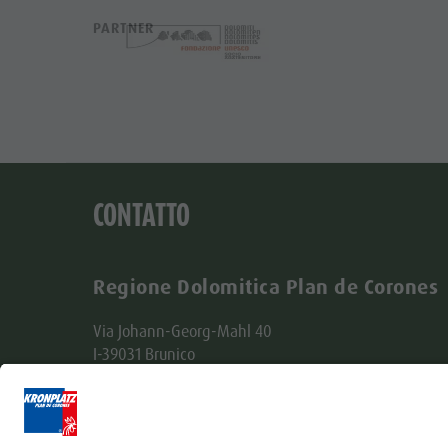
PARTNER
CONTATTO
Regione Dolomitica Plan de Corones
Via Johann-Georg-Mahl 40
I-39031 Brunico
+39 0474 431580
info@kronplatz.com