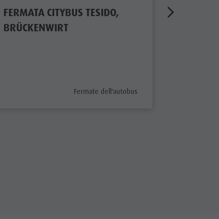
FERMATA CITYBUS TESIDO,
FERMAT
BRÜCKENWIRT
CHIENE
Aperto
aria.poi_category_prefix
Fermate dell'autobus