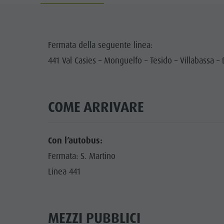
Cook the Mountain
DOLO
Shopping
A
Fermata della seguente linea:
Benessere
441 Val Casies – Monguelfo – Tesido – Villabassa 
FAMIG
Parchi naturali
La Val Pusteria
COME ARRIVARE
Alto Adige
Dolasilla Saga
Con l’autobus:
Eventi
Fermata: S. Martino
Linea 441
Guide A-Z
MEZZI PUBBLICI