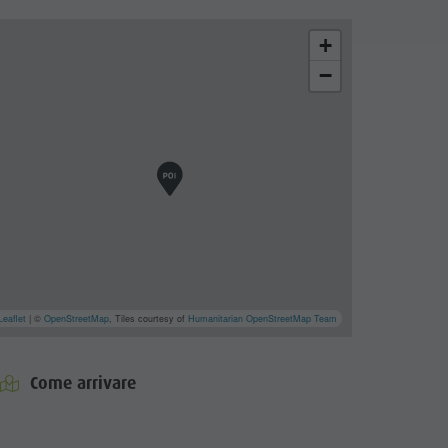
+
−
Leaflet
| ©
OpenStreetMap
, Tiles courtesy of
Humanitarian OpenStreetMap Team
Come arrivare