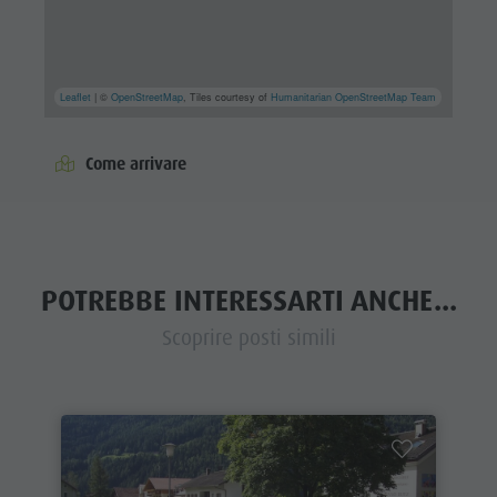
Leaflet
| ©
OpenStreetMap
, Tiles courtesy of
Humanitarian OpenStreetMap Team
Come arrivare
POTREBBE INTERESSARTI ANCHE...
Scoprire posti simili