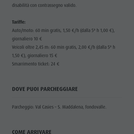
Shopping
disabilità con contrassegno valido.
DOLOMITI
Shopping
Benessere
UNESCO
Benessere
Tariffe:
Parchi naturali
ATTRAZIONI
Parchi
Auto/moto: 60 min gratis, 1,50 €/h (dalla 5ª h 1,00 €),
La Val Pusteria
FAMIGLIA &
naturali
giornaliero 10 €
BAMBINI
Alto Adige
Veicoli oltre 2,45 m: 60 min gratis, 2,00 €/h (dalla 5ª h
La Val
Dolasilla Saga
EVENTI
1,50 €), giornaliero 15 €
Pusteria
Eventi
Smarrimento ticket: 24 €
Alto Adige
Guide A-Z
Dolasilla
Saga
DOVE PUOI PARCHEGGIARE
Eventi
Parcheggio: Val Casies – S. Maddalena, fondovalle.
Guide A-Z
COME ARRIVARE