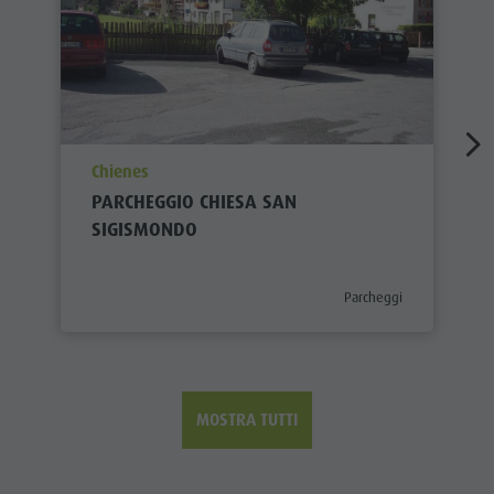
aria.poi_location_prefix
Chienes
PARCHEGGIO CHIESA SAN
SIGISMONDO
aria.poi_category_prefix
Parcheggi
MOSTRA TUTTI