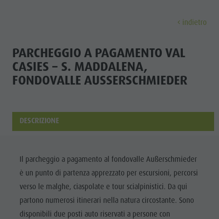
indietro
SCOPRI
ATTIVITÀ
PIANIFICA & PRENO
PARCHEGGIO A PAGAMENTO VAL
CASIES – S. MADDALENA,
Località
Escursioni
Come arrivare
FONDOVALLE AUSSERSCHMIEDER
Scopri
Dolomiti UNESCO
Il Plan de Corones
Offerte
Attrazioni
Bici
Mobilità locale
DESCRIZIONE
Famiglia & Bambini
Arrampicare
Richiesta cataloghi
Cultura
Eventi
Altre attività estive
Contatto
Attrazioni
Cultura
Parapendio & Voli tandem
Webcam
Il parcheggio a pagamento al fondovalle Außerschmieder
Bar &
Attrazioni
Programmi di vacanza
Meteo
è un punto di partenza apprezzato per escursioni, percorsi
Ristoranti
verso le malghe, ciaspolate e tour scialpinistici. Da qui
Bar & Ristoranti
Kronplatz Doctor Service
Cook the
partono numerosi itinerari nella natura circostante. Sono
Cook the Mountain
LOCALITÀ
Mountain
disponibili due posti auto riservati a persone con