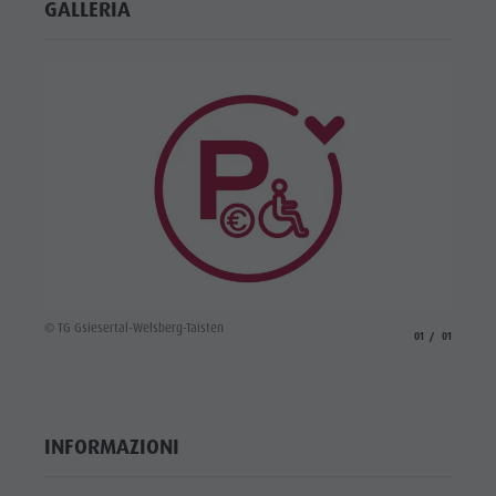
GALLERIA
© TG Gsiesertal-Welsberg-Taisten
aria.slide_indicato
aria.slide_i
01
01
INFORMAZIONI