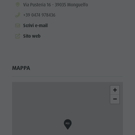
aria.location:
Via Pusteria 16 - 39035 Monguelfo
aria.phone:
+39 0474 978436
Scrivi e-mail
aria.website:
Sito web
MAPPA
+
−