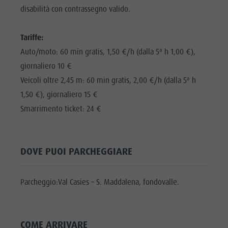
Shopping
disabilità con contrassegno valido.
DOLOMITI
Shopping
Benessere
UNESCO
Benessere
Tariffe:
Parchi naturali
ATTRAZIONI
Parchi
Auto/moto: 60 min gratis, 1,50 €/h (dalla 5ª h 1,00 €),
La Val Pusteria
FAMIGLIA &
naturali
giornaliero 10 €
BAMBINI
Alto Adige
Veicoli oltre 2,45 m: 60 min gratis, 2,00 €/h (dalla 5ª h
La Val
Dolasilla Saga
EVENTI
1,50 €), giornaliero 15 €
Pusteria
Eventi
Smarrimento ticket: 24 €
Alto Adige
Guide A-Z
Dolasilla
Saga
DOVE PUOI PARCHEGGIARE
Eventi
Parcheggio:Val Casies – S. Maddalena, fondovalle.
Guide A-Z
COME ARRIVARE