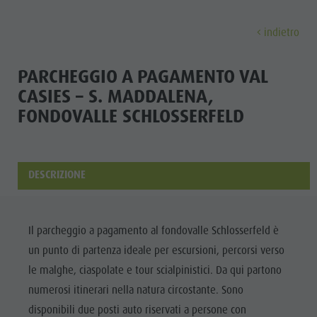
indietro
SCOPRI
ATTIVITÀ
PIANIFICA & PRENO
PARCHEGGIO A PAGAMENTO VAL
CASIES – S. MADDALENA,
Località
Escursioni
Come arrivare
FONDOVALLE SCHLOSSERFELD
Scopri
Dolomiti UNESCO
Il Plan de Corones
Offerte
Attrazioni
Bici
Mobilità locale
DESCRIZIONE
Famiglia & Bambini
Arrampicare
Richiesta cataloghi
Cultura
Eventi
Altre attività estive
Contatto
Attrazioni
Cultura
Parapendio & Voli tandem
Webcam
Il parcheggio a pagamento al fondovalle Schlosserfeld è
Bar &
Attrazioni
Programmi di vacanza
Meteo
un punto di partenza ideale per escursioni, percorsi verso
Ristoranti
le malghe, ciaspolate e tour scialpinistici. Da qui partono
Bar & Ristoranti
Kronplatz Doctor Service
Cook the
numerosi itinerari nella natura circostante. Sono
Cook the Mountain
LOCALITÀ
Mountain
disponibili due posti auto riservati a persone con