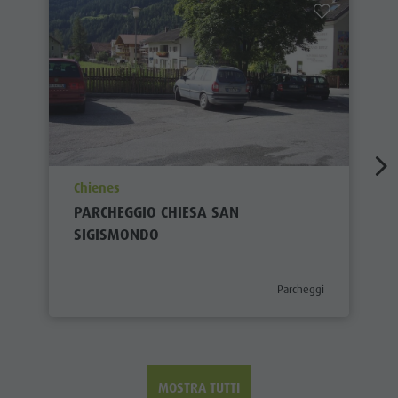
aria.poi_location_prefix
Chienes
PARCHEGGIO CHIESA SAN
SIGISMONDO
aria.poi_category_prefix
Parcheggi
MOSTRA TUTTI