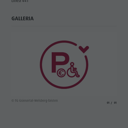
Linea 441
GALLERIA
© TG Gsiesertal-Welsberg-Taisten
aria.slide_indicato
aria.slide_i
01
01