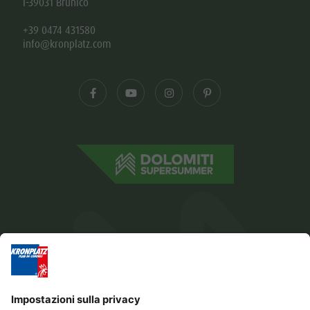
I-39031 Brunico
+39 0474 431580
info@kronplatz.com