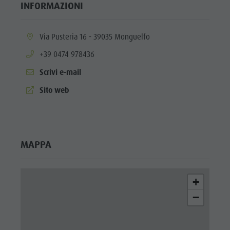
INFORMAZIONI
aria.location:
Via Pusteria 16 - 39035 Monguelfo
aria.phone:
+39 0474 978436
Scrivi e-mail
aria.website:
Sito web
MAPPA
+
−