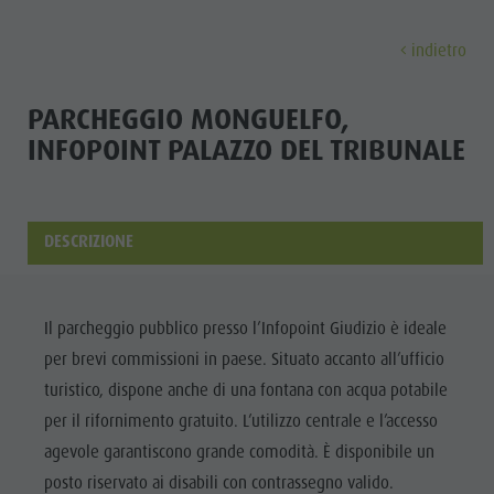
indietro
SCOPRI
ATTIVITÀ
PIANIFICA & PRENO
PARCHEGGIO MONGUELFO,
INFOPOINT PALAZZO DEL TRIBUNALE
Località
Escursioni
Come arrivare
Scopri
Dolomiti UNESCO
Il Plan de Corones
Offerte
Attrazioni
Bici
Mobilità locale
DESCRIZIONE
Famiglia & Bambini
Arrampicare
Richiesta cataloghi
Cultura
Eventi
Altre attività estive
Contatto
Il parcheggio pubblico presso l’Infopoint Giudizio è ideale
Attrazioni
Cultura
Parapendio & Voli tandem
Webcam
per brevi commissioni in paese. Situato accanto all’ufficio
Bar &
Attrazioni
Programmi di vacanza
Meteo
turistico, dispone anche di una fontana con acqua potabile
Ristoranti
per il rifornimento gratuito. L’utilizzo centrale e l’accesso
Bar & Ristoranti
Kronplatz Doctor Service
Cook the
agevole garantiscono grande comodità. È disponibile un
Cook the Mountain
LOCALITÀ
Mountain
posto riservato ai disabili con contrassegno valido.