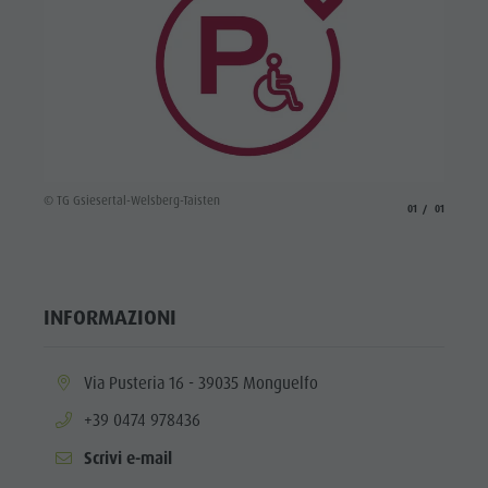
© TG Gsiesertal-Welsberg-Taisten
aria.slide_indicato
aria.slide_i
01
01
INFORMAZIONI
aria.location:
Via Pusteria 16 - 39035 Monguelfo
aria.phone:
+39 0474 978436
Scrivi e-mail