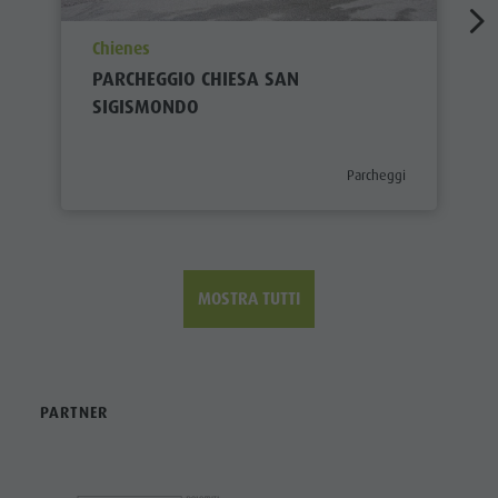
aria.poi_location_prefix
Chienes
PARCHEGGIO CHIESA SAN
SIGISMONDO
aria.poi_category_prefix
Parcheggi
MOSTRA TUTTI
PARTNER