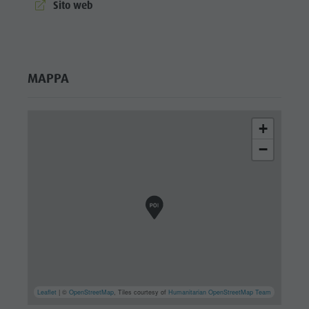
aria.website:
Sito web
MAPPA
+
−
Leaflet
| ©
OpenStreetMap
, Tiles courtesy of
Humanitarian OpenStreetMap Team