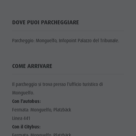
Shopping
DOLOMITI
Shopping
Benessere
UNESCO
Benessere
DOVE PUOI PARCHEGGIARE
Parchi naturali
ATTRAZIONI
Parchi
La Val Pusteria
FAMIGLIA &
naturali
Parcheggio: Monguelfo, Infopoint Palazzo del Tribunale.
BAMBINI
Alto Adige
La Val
Dolasilla Saga
EVENTI
Pusteria
Eventi
COME ARRIVARE
Alto Adige
Guide A-Z
Dolasilla
Il parcheggio si trova presso l’ufficio turistico di
Saga
Monguelfo.
Eventi
Con l’autobus:
Fermata: Monguelfo, Platzbäck
Guide A-Z
Linea 441
Con il Citybus:
Fermata: Monguelfo, Platzbäck