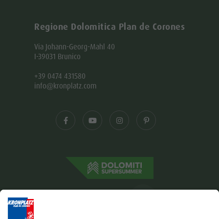
Regione Dolomitica Plan de Corones
Via Johann-Georg-Mahl 40
I-39031 Brunico
+39 0474 431580
info@kronplatz.com