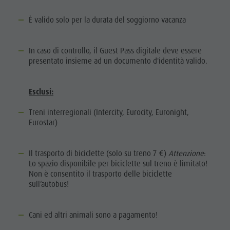
Parchi naturali
Mobilità
È valido solo per la durata del soggiorno vacanza
La Val Pusteria
locale
Alto Adige
Richiesta
In caso di controllo, il Guest Pass digitale deve essere
Dolasilla Saga
presentato insieme ad un documento d'identità valido.
cataloghi
Eventi
Contatto
Guide A-Z
Esclusi:
Webcam
Treni interregionali (Intercity, Eurocity, Euronight,
Meteo
Eurostar)
Kronplatz
Doctor
Il trasporto di biciclette (solo su treno 7 €)
Attenzione
:
Lo spazio disponibile per biciclette sul treno è limitato!
Service
Non è consentito il trasporto delle biciclette
sull’autobus!
Cani ed altri animali sono a pagamento!