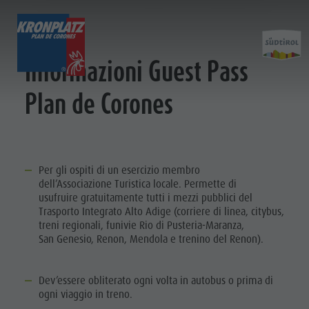
MOBILITÀ
SCOPRI
ATTIVITÀ
PIANIFICA & PRENO
Informazioni Guest Pass
Plan de Corones
Località
Escursioni
Come arrivare
Pianifi
Dolomiti UNESCO
Il Plan de Corones
Offerte
Attrazioni
Bici
Mobilità locale
&
Famiglia & Bambini
Arrampicare
Richiesta cataloghi
PRENOTA
Per gli ospiti di un esercizio membro
Eventi
Altre attività estive
Contatto
VACANZA
dell’Associazione Turistica locale. Permette di
Prenot
usufruire gratuitamente tutti i mezzi pubblici del
Cultura
Parapendio & Voli tandem
Webcam
COME
Trasporto Integrato Alto Adige (corriere di linea, citybus,
Attrazioni
Programmi di vacanza
Meteo
ARRIVARE
treni regionali, funivie Rio di Pusteria-Maranza,
Bar & Ristoranti
Kronplatz Doctor Service
San Genesio, Renon, Mendola e trenino del Renon).
GUEST PASS
Come
Cook the Mountain
PLAN DE
CORONES
arrivare
Shopping
Dev’essere obliterato ogni volta in autobus o prima di
ogni viaggio in treno.
Benessere
Offerte