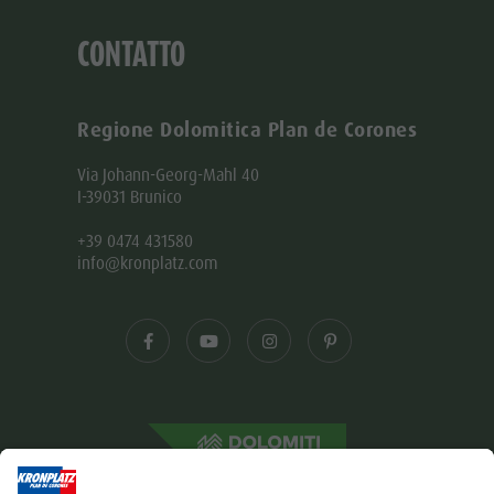
CONTATTO
Regione Dolomitica Plan de Corones
Via Johann-Georg-Mahl 40
I-39031 Brunico
+39 0474 431580
info@kronplatz.com