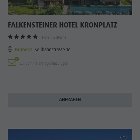
FALKENSTEINER HOTEL KRONPLATZ
Hotel - 5 Sterne
Bruneck
Seilbahnstrasse 1c
Zur Sammelanfrage hinzufügen
ANFRAGEN
aria.add_