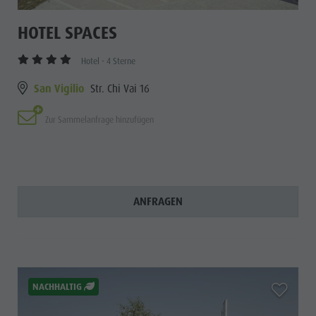
HOTEL SPACES
Hotel - 4 Sterne
San Vigilio
Str. Chi Vai 16
Zur Sammelanfrage hinzufügen
ANFRAGEN
aria.add_
NACHHALTIG