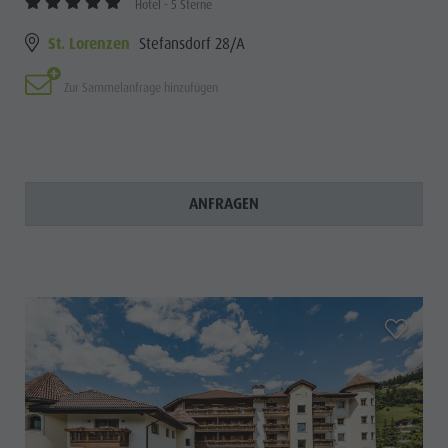
Hotel - 5 Sterne
St. Lorenzen
Stefansdorf 28/A
Zur Sammelanfrage hinzufügen
ANFRAGEN
aria.add_