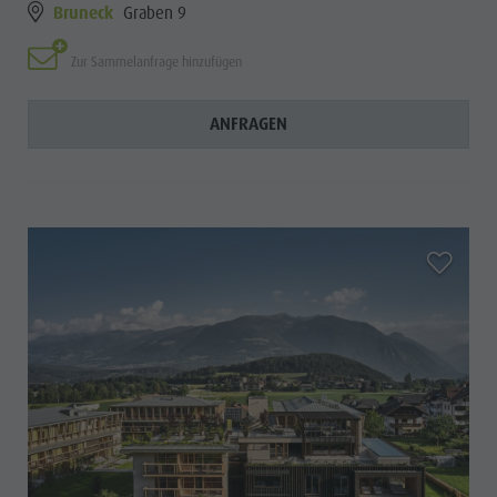
Bruneck
Graben 9
Zur Sammelanfrage hinzufügen
ANFRAGEN
aria.add_