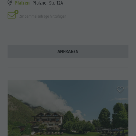
Pfalzen
Pfalzner Str. 12A
Zur Sammelanfrage hinzufügen
ANFRAGEN
aria.add_