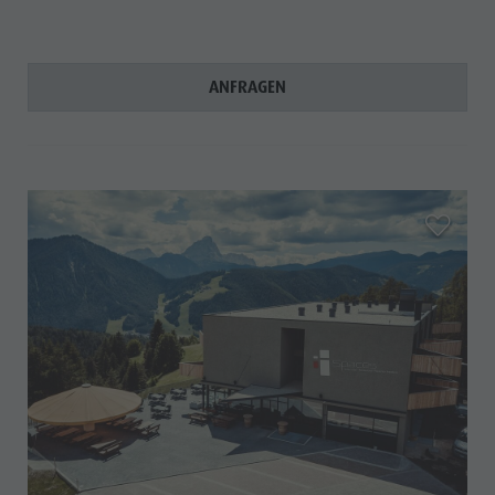
ANFRAGEN
aria.add_