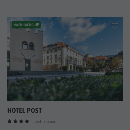
aria.add_
NACHHALTIG
HOTEL POST
Hotel - 4 Sterne