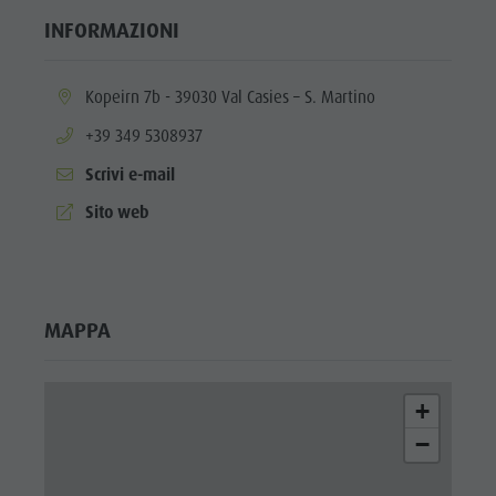
INFORMAZIONI
aria.location:
Kopeirn 7b - 39030 Val Casies – S. Martino
aria.phone:
+39 349 5308937
Scrivi e-mail
aria.website:
Sito web
MAPPA
+
−