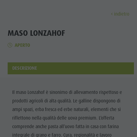
indietro
SCOPRI
ATTIVITÀ
PIANIFICA & PRENO
MASO LONZAHOF
APERTO
Località
Escursioni
Come arrivare
Scopri
Dolomiti UNESCO
Il Plan de Corones
Offerte
Attrazioni
Bici
Mobilità locale
DESCRIZIONE
Famiglia & Bambini
Arrampicare
Richiesta cataloghi
Cultura
Eventi
Altre attività estive
Contatto
Attrazioni
Il maso Lonzahof è sinonimo di allevamento rispettoso e
Cultura
Parapendio & Voli tandem
Webcam
prodotti agricoli di alta qualità. Le galline dispongono di
Bar &
Attrazioni
Programmi di vacanza
Meteo
ampi spazi, erba fresca ed erbe naturali, elementi che si
Ristoranti
riflettono nella qualità delle uova premium. L’offerta
Bar & Ristoranti
Kronplatz Doctor Service
Cook the
comprende anche pasta all’uovo fatta in casa con farina
Cook the Mountain
LOCALITÀ
Mountain
integrale di grano e farro. Cura, regionalità e lavoro