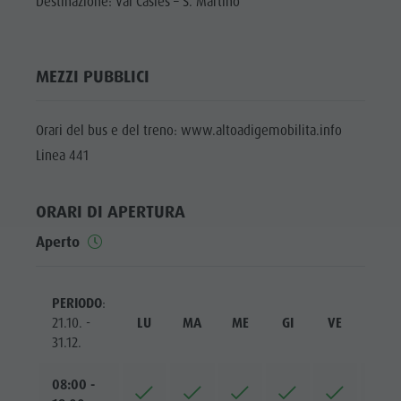
Destinazione: Val Casies – S. Martino
MEZZI PUBBLICI
Orari del bus e del treno: www.altoadigemobilita.info
Linea 441
ORARI DI APERTURA
Aperto
PERIODO
:
21.10. -
LU
MA
ME
GI
VE
SA
31.12.
08:00 -