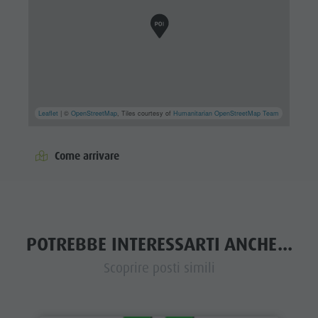
Leaflet
| ©
OpenStreetMap
, Tiles courtesy of
Humanitarian OpenStreetMap Team
Come arrivare
POTREBBE INTERESSARTI ANCHE...
Scoprire posti simili