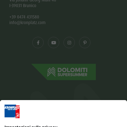
Via Johann-Georg-Mahl 40
I-39031 Brunico
+39 0474 431580
info@kronplatz.com