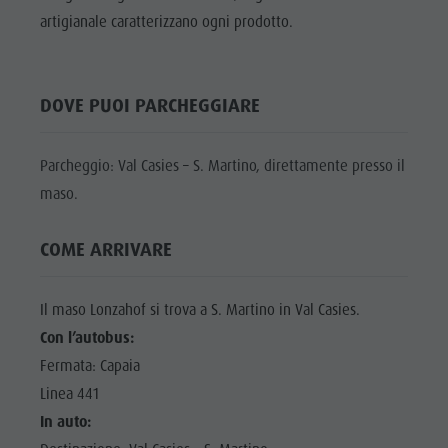
Shopping
artigianale caratterizzano ogni prodotto.
DOLOMITI
Shopping
Benessere
UNESCO
Benessere
Parchi naturali
ATTRAZIONI
Parchi
DOVE PUOI PARCHEGGIARE
La Val Pusteria
FAMIGLIA &
naturali
BAMBINI
Alto Adige
La Val
Parcheggio: Val Casies – S. Martino, direttamente presso il
Dolasilla Saga
EVENTI
Pusteria
maso.
Eventi
Alto Adige
Guide A-Z
COME ARRIVARE
Dolasilla
Saga
Il maso Lonzahof si trova a S. Martino in Val Casies.
Eventi
Con l’autobus:
Guide A-Z
Fermata: Capaia
Linea 441
In auto: