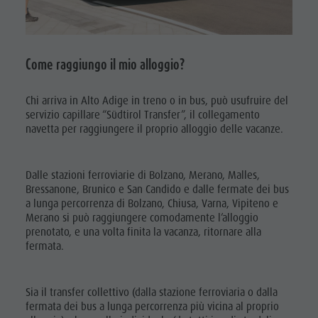
Parchi naturali
Mobilità
La Val Pusteria
locale
Alto Adige
Come raggiungo il mio alloggio?
Richiesta
Dolasilla Saga
cataloghi
Eventi
Chi arriva in Alto Adige in treno o in bus, può usufruire del
Contatto
Guide A-Z
servizio capillare “Südtirol Transfer”, il collegamento
navetta per raggiungere il proprio alloggio delle vacanze.
Webcam
Meteo
Dalle stazioni ferroviarie di Bolzano, Merano, Malles,
Kronplatz
Bressanone, Brunico e San Candido e dalle fermate dei bus
a lunga percorrenza di Bolzano, Chiusa, Varna, Vipiteno e
Doctor
Merano si può raggiungere comodamente l’alloggio
prenotato, e una volta finita la vacanza, ritornare alla
Service
fermata.
Sia il transfer collettivo (dalla stazione ferroviaria o dalla
fermata dei bus a lunga percorrenza più vicina al proprio