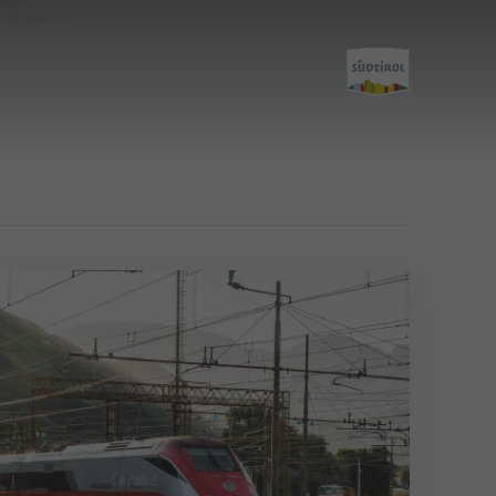
LE
Pianifica &
Prenota
Come arrivare
Offerte
Mobilità locale