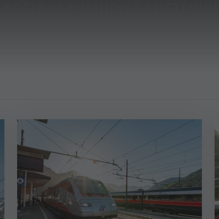
IAGGIARE COMODO E SOSTENIBI
A & PRENOTA
IL PLAN DE CORONES
TA VACANZA
 ARRIVARE
 PLAN DE CORONES