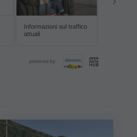
Informazioni sul traffico
Accessibili
attuali
alpini e dol
powered by