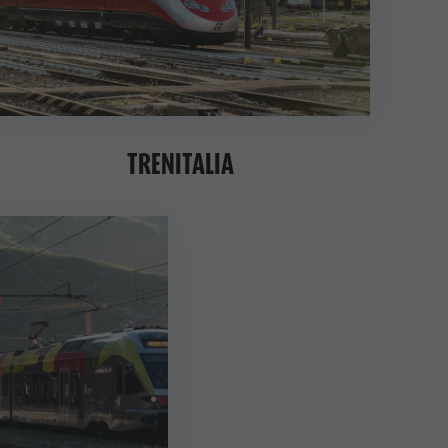
Richiesta cataloghi
Contatto
Webcam
Meteo
Kronplatz Doctor Service
TRENITALIA