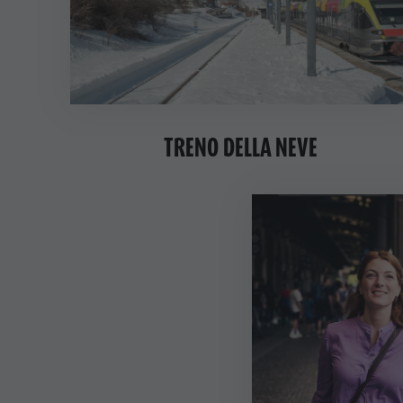
Benessere
Parchi naturali
La Val Pusteria
Alto Adige
TRENO DELLA NEVE
Dolasilla Saga
Eventi
Guide A-Z