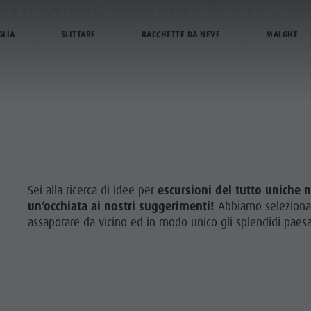
CONSIGLI SEGRETI IN INVERNO
GLIA
SLITTARE
RACCHETTE DA NEVE
MALGHE
ICA & PRENOTA
IL PLAN DE CORONES
KI ALPIN
Sei alla ricerca di idee per
escursioni del tutto uniche 
un’occhiata ai nostri suggerimenti!
Abbiamo selezionato
assaporare da vicino ed in modo unico gli splendidi paesag