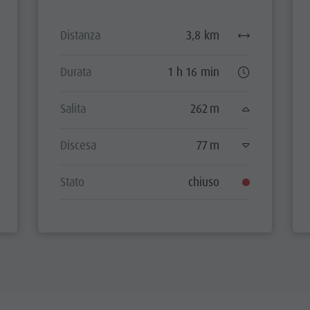
Distanza
3,8 km
Durata
1 h 16 min
Salita
262 m
Discesa
77 m
Stato
chiuso