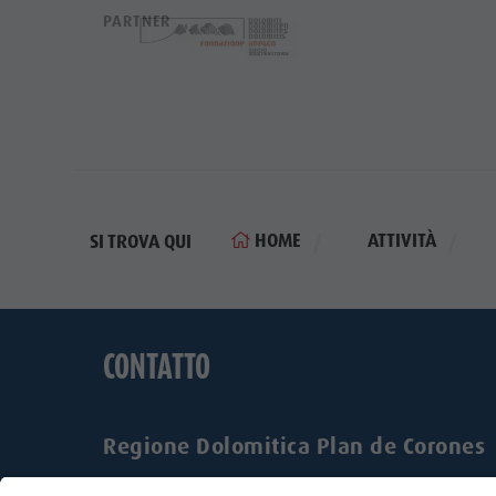
PARTNER
HOME
ATTIVITÀ
SI TROVA QUI
CONTATTO
Regione Dolomitica Plan de Corones
Via Johann-Georg-Mahl 40