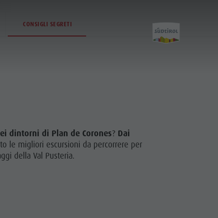
CONSIGLI SEGRETI
Attività
nei dintorni di Plan de Corones
?
Dai
Escursioni
 le migliori escursioni da percorrere per
Il Plan de Corones
gi della Val Pusteria.
Bici
Arrampicare
Altre attività estive