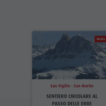
Cook the Mountain
Shopping
Benessere
Parchi naturali
Medio
La Val Pusteria
Alto Adige
Dolasilla Saga
Eventi
Guide A-Z
San Vigilio - San Martin
SENTIERO CIRCOLARE AL
PASSO DELLE ERBE