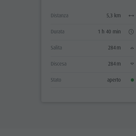
Distanza
5,3 km
Durata
1 h 40 min
Salita
284 m
Discesa
284 m
Stato
aperto