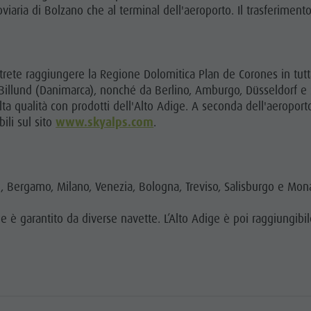
oviaria di Bolzano che al terminal dell'aeroporto. Il trasferimento
rete raggiungere la Regione Dolomitica Plan de Corones in tutta 
Billund (Danimarca), nonché da Berlino, Amburgo, Düsseldorf e 
alta qualità con prodotti dell'Alto Adige. A seconda dell'aeroporto
bili sul sito
www.skyalps.com
.
ck, Bergamo, Milano, Venezia, Bologna, Treviso, Salisburgo e Mon
ie è garantito da diverse navette. L’Alto Adige è poi raggiungibil