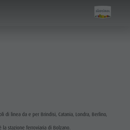
Pianifica &
Prenota
Come arrivare
Offerte
i di linea da e per Brindisi, Catania, Londra, Berlino,
Mobilità locale
 la stazione ferroviaria di Bolzano.