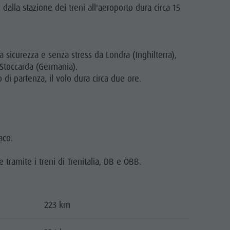
Richiesta cataloghi
 dalla stazione dei treni all'aeroporto dura circa 15
Contatto
Webcam
Meteo
sicurezza e senza stress da Londra (Inghilterra),
Stoccarda (Germania).
Kronplatz Doctor Service
 di partenza, il volo dura circa due ore.
aco.
e tramite i treni di Trenitalia, DB e ÖBB.
223 km