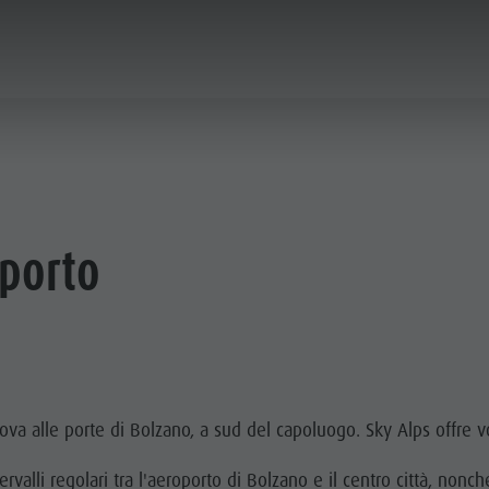
A & PRENOTA
IL PLAN DE CORONES
oporto
TA VACANZA
 ARRIVARE
 PLAN DE CORONES
ova alle porte di Bolzano, a sud del capoluogo. Sky Alps offre vol
valli regolari tra l'aeroporto di Bolzano e il centro città, nonché