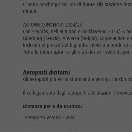
Ci sono parcheggi taxi sia di fronte alla stazione ferr
Benessere
minuti.
Parchi naturali
AUTUNNO/INVERNO 2024/25
La Val Pusteria
Con SkyAlps, nell'autunno e nell'inverno 2024/25 pot
Alto Adige
Göteborg (Svezia), Anversa (Belgio), Copenaghen e 
Incluso nel prezzo del biglietto: servizio a bordo di 
Dolasilla Saga
Tutte le informazioni e gli orari dei voli sono disponi
Eventi
Guide A-Z
Aeroporti dintorni
Gli aeroporti più vicini si trovano a Verona, Innsbru
Il collegamento dagli aeroporti alle stazioni ferroviar
Distanze per e da Brunico:
Aeroporto Verona - VRN