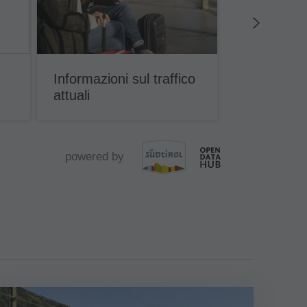
Informazioni sul traffico
Accessibili
attuali
alpini e dol
powered by