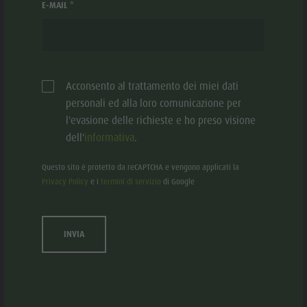
E-MAIL *
Muoversi in loco – senza macchina
Acconsento al trattamento dei miei dati
personali ed alla loro comunicazione per
l'evasione delle richieste e ho preso visione
dell'
informativa
.
Questo sito è protetto da reCAPTCHA e vengono applicati la
Privacy Policy
e i
termini di servizio
di Google
INVIA
Arrivare in treno
Mobi