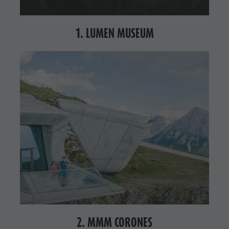
Naturparks
DOLOMITEN
Shopping
UNESCO
Das Pustertal
Wellness
1. LUMEN MUSEUM
Südtirol
SEHENSWÜRDIGKEITEN
Naturparks
Events
FAMILIE &
Das
Guide A-Z
KINDER
Pustertal
EVENTS
Südtirol
Events
Guide A-Z
2. MMM CORONES