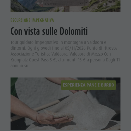
ESCURSIONE IMPEGNATIVA
Con vista sulle Dolomiti
Tour guidato impegnativo in montagna a Valdaora e
dintorni. Ogni giovedì fino al 05/11/2026 Punto di ritrovo:
Associazione Turistica Valdaora, Valdaora di Mezzo Con
Kronplatz Guest Pass 5 €, altrimenti 15 € a persona Dagli 11
anni in su
ESPERIENZA PANE E BURRO