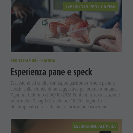
ESPERIENZA PANE E SPECK
PARTECIPAZIONE GRATUITA
Esperienza pane e speck
Escursione ad anello con tappe gastronomiche e pane e
speck, sullo sfondo di un suggestivo panorama montano.
Ogni martedì fino al 06/10/2026 Punto di ritrovo: stazione
intermedia Olang 1+2, dalle ore 10.00 Il biglietto
dell’impianto di risalita non è incluso nell’iscrizione.
ESCURSIONE ALL’ALBA