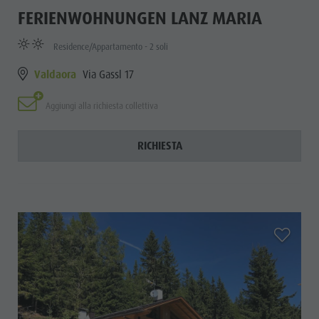
FERIENWOHNUNGEN LANZ MARIA
Residence/Appartamento - 2 soli
Valdaora
Via Gassl 17
Aggiungi alla richiesta collettiva
RICHIESTA
aria.add_