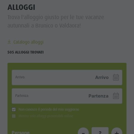
ALLOGGI
Trova l'alloggio giusto per le tue vacanze
autunnali a Brunico o Valdaora!
Catalogo alloggi
505 ALLOGGI TROVATI
Arrivo:
Partenza:
Non conosco il periodo del mio soggiorno
Mostra solo alloggi prenotabili online
-
+
Persone
2