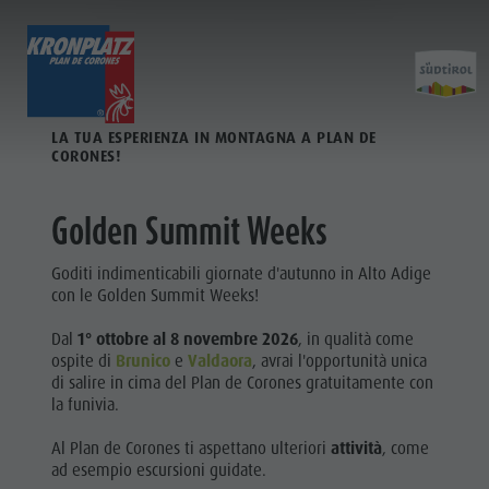
01.10. - 08.11.2026
SCOPRI
ATTIVITÀ
PIANIFICA & PRENO
LA TUA ESPERIENZA IN MONTAGNA A PLAN DE
CORONES!
Località
Escursioni
Come arrivare
Pianifi
Dolomiti UNESCO
Il Plan de Corones
Offerte
Golden Summit Weeks
Attrazioni
Bici
Mobilità locale
&
PRENOTA
Famiglia & Bambini
Arrampicare
Richiesta cataloghi
Goditi indimenticabili giornate d'autunno in Alto Adige
VACANZA
Prenot
con le Golden Summit Weeks!
Eventi
Altre attività estive
Contatto
COME
Dal
1° ottobre al 8 novembre 2026
, in qualità come
Cultura
Parapendio & Voli tandem
Webcam
ARRIVARE
ospite di
Brunico
e
Valdaora
, avrai l'opportunità unica
di salire in cima del Plan de Corones gratuitamente con
Attrazioni
Programmi di vacanza
Meteo
GUEST PASS
Come
la funivia.
PLAN DE
Bar & Ristoranti
Kronplatz Doctor Service
CORONES
arrivare
Al Plan de Corones ti aspettano ulteriori
attività
, come
Cook the Mountain
ad esempio escursioni guidate.
Offerte