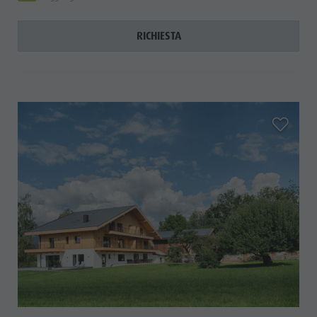
RICHIESTA
aria.add_