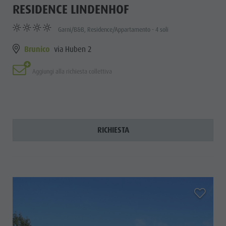
RESIDENCE LINDENHOF
Garni/B&B, Residence/Appartamento - 4 soli
Brunico
via Huben 2
Aggiungi alla richiesta collettiva
RICHIESTA
aria.add_