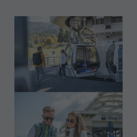
Shopping
Mobilità
Benessere
locale
Parchi naturali
Richiesta
La Val Pusteria
cataloghi
Alto Adige
Contatto
Dolasilla Saga
Webcam
Eventi
Meteo
Guide A-Z
Kronplatz
Doctor
Service