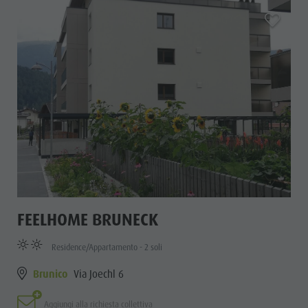
aria.add_
FEELHOME BRUNECK
Residence/Appartamento - 2 soli
Brunico
Via Joechl 6
Aggiungi alla richiesta collettiva