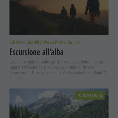
CON KRONPLATZ GUEST PASS A PARTIRE DA 10 €
Escursione all’alba
Escursione guidata sullo Spitzhorn con colazione in vetta.
Ogni mercoledì fino al 04/11/2026 Punto di ritrovo:
Associazione Turistica Valdaora, Valdaora di Mezzo Dagli 11
anni in su
TOUR IN E-BIKE