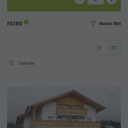
1
FILTRO
Mostra filtri
Casuale
aria.add_