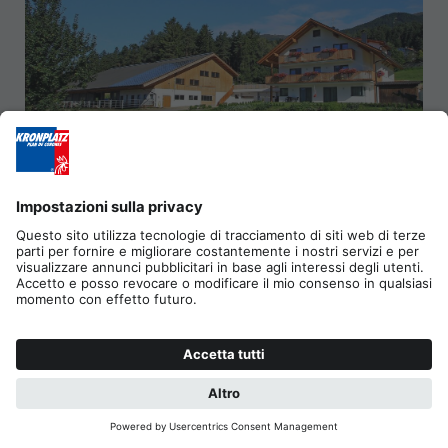
STIFLERHOF
Residence/Appartamento - 3 fiori
Falzes
Via Falzes 19
Aggiungi alla richiesta collettiva