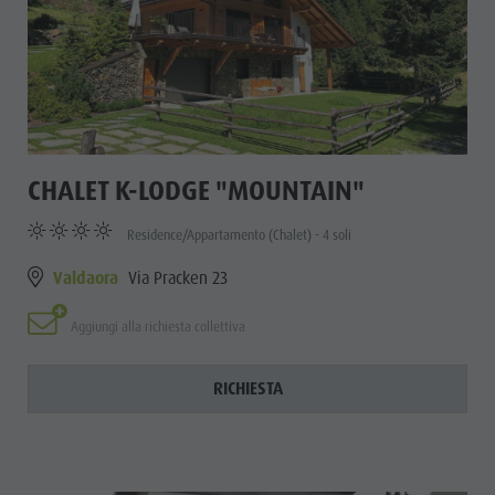
CHALET K-LODGE "MOUNTAIN"
Residence/Appartamento (Chalet) - 4 soli
Valdaora
Via Pracken 23
Aggiungi alla richiesta collettiva
RICHIESTA