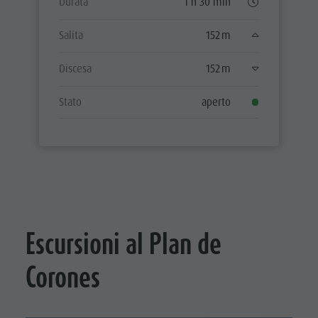
Durata
1 h 30 min
Salita
152 m
Discesa
152 m
Stato
aperto
Escursioni al Plan de
Corones