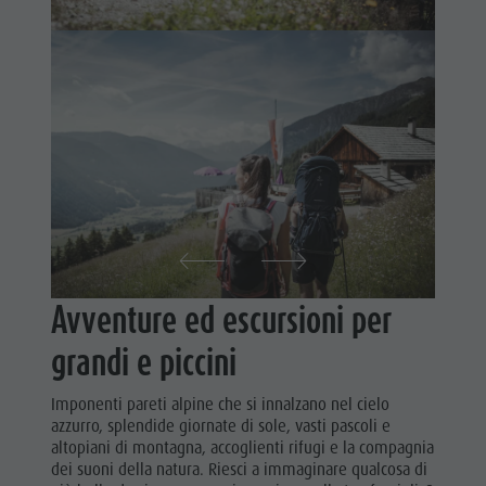
Shopping
attività
Benessere
estive
Parchi naturali
Parapendio
La Val Pusteria
& Voli
Alto Adige
tandem
Dolasilla Saga
Programmi
Eventi
di vacanza
Guide A-Z
Avventure ed escursioni per
grandi e piccini
Imponenti pareti alpine che si innalzano nel cielo
azzurro, splendide giornate di sole, vasti pascoli e
altopiani di montagna, accoglienti rifugi e la compagnia
dei suoni della natura. Riesci a immaginare qualcosa di