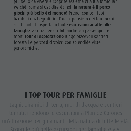
più bello da vivere e scoprire assieme alla tua famiglia?
Perché, come si usa dire da noi:
la natura è il parco
giochi più bello del mondo!
Prendi con te i tuoi
bambini e rallegrati fin d’ora al pensiero dei loro occhi
scintillanti: ti aspettano tante
escursioni adatte alle
famiglie
, alcune percorribili anche coi passeggini, e
molti
tour di esplorazione
lungo piacevoli sentieri
forestali e percorsi circolari con splendide viste
panoramiche.
I TOP TOUR PER FAMIGLIE
Laghi, piramidi di terra, mondi d’acqua e sentieri
tematici rendono le escursioni a Plan de Corones
un’attrazione per gli amanti della natura di tutte le età.
Scopri le più belle escursioni per famiglie e vivi