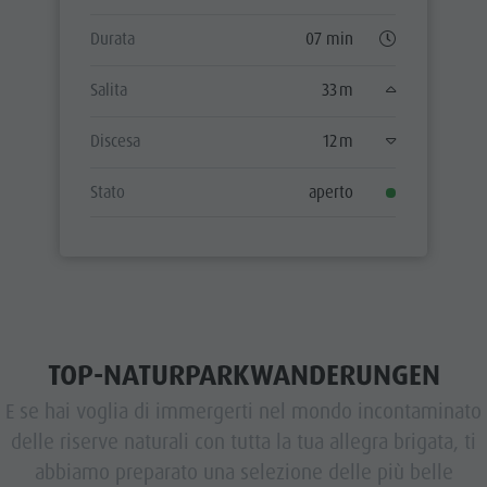
Durata
07 min
Salita
33 m
Discesa
12 m
Stato
aperto
TOP-NATURPARKWANDERUNGEN
E se hai voglia di immergerti nel mondo incontaminato
delle riserve naturali con tutta la tua allegra brigata, ti
abbiamo preparato una selezione delle più belle